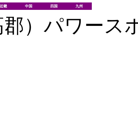
近畿
中国
四国
九州
高郡）パワース