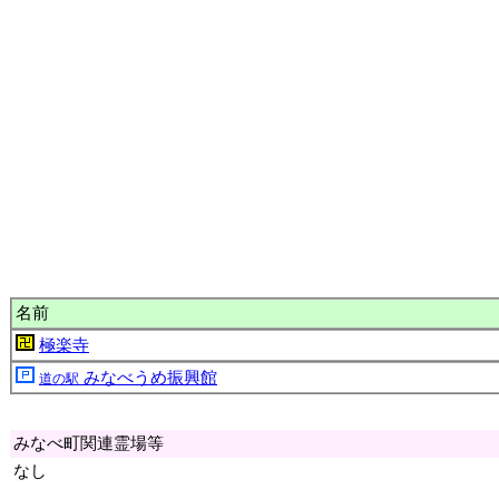
名前
極楽寺
みなべうめ振興館
道の駅
みなべ町関連霊場等
なし