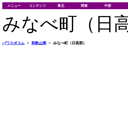
メニュー
コンテンツ
東北
関東
中部
みなべ町（日
パワスポコム
>
和歌山県
>
みなべ町（日高郡）