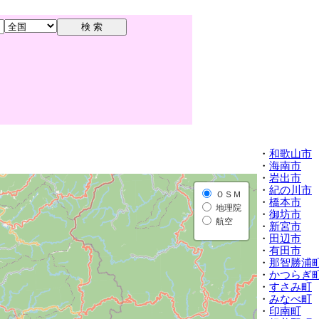
・
和歌山市
・
海南市
・
岩出市
・
紀の川市
ＯＳＭ
・
橋本市
地理院
・
御坊市
航空
・
新宮市
・
田辺市
・
有田市
・
那智勝浦
・
かつらぎ
・
すさみ町
・
みなべ町
・
印南町