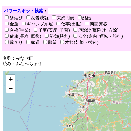
パワースポット検索
：
縁結び
恋愛成就
夫婦円満
結婚
金運
ギャンブル運
仕事(出世)
商売繁盛
合格(学業)
子宝(安産･子育)
厄除け(魔除け･方除)
健康(長寿･回復)
勝負(勝利)
安全(家内･運転・旅行)
縁切り
家運
願望
才能(芸能・技術)
名称：みなべ町
読み：みなべちょう
+
−