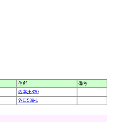
住所
備考
西本庄830
谷口538-1