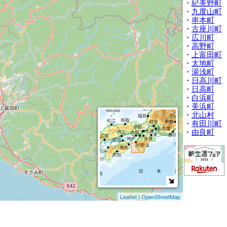
・
紀美野町
・
九度山町
・
串本町
・
古座川町
・
広川町
・
高野町
・
上富田町
・
太地町
・
湯浅町
・
日高川町
・
日高町
・
白浜町
・
美浜町
・
北山村
・
有田川町
・
由良町
Leaflet
|
OpenStreetMap