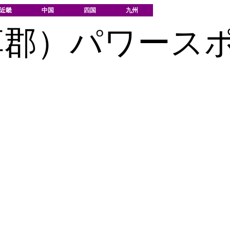
近畿
中国
四国
九州
草郡）パワース