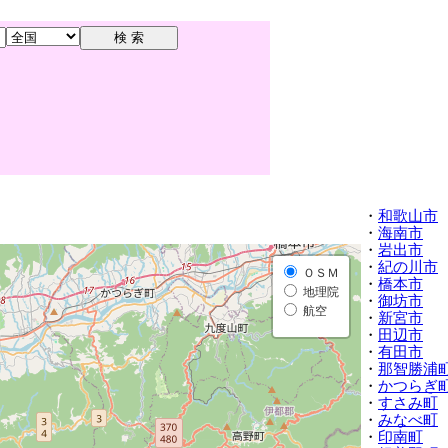
・
和歌山市
・
海南市
・
岩出市
・
紀の川市
ＯＳＭ
・
橋本市
地理院
・
御坊市
航空
・
新宮市
・
田辺市
・
有田市
・
那智勝浦
・
かつらぎ
・
すさみ町
・
みなべ町
・
印南町