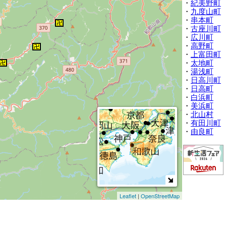
・
紀美野町
・
九度山町
・
串本町
・
古座川町
・
広川町
・
高野町
・
上富田町
・
太地町
・
湯浅町
・
日高川町
・
日高町
・
白浜町
・
美浜町
・
北山村
・
有田川町
・
由良町
Leaflet
|
OpenStreetMap