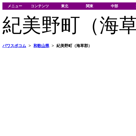
メニュー
コンテンツ
東北
関東
中部
紀美野町（海
パワスポコム
>
和歌山県
>
紀美野町（海草郡）