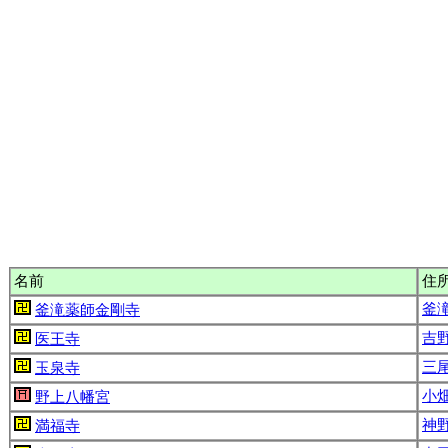
名前
住
釜滝
釜滝薬師金剛寺
吉野
医王寺
三尾
玉泉寺
小畑
野上八幡宮
神野
満福寺