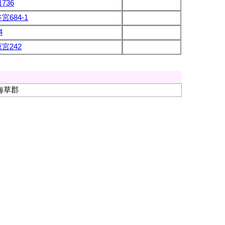
736
宮684-1
4
宮242
海草郡