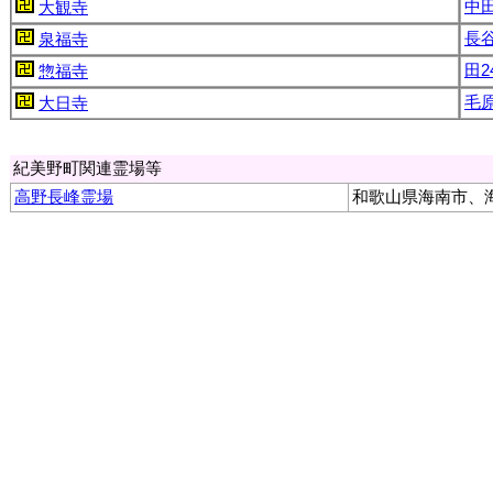
中田
大観寺
長谷
泉福寺
田2
惣福寺
毛原
大日寺
紀美野町関連霊場等
高野長峰霊場
和歌山県海南市、