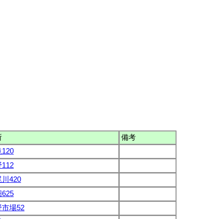
所
備考
120
112
川420
625
市場52