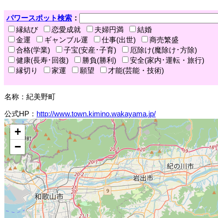
パワースポット検索
：
縁結び
恋愛成就
夫婦円満
結婚
金運
ギャンブル運
仕事(出世)
商売繁盛
合格(学業)
子宝(安産･子育)
厄除け(魔除け･方除)
健康(長寿･回復)
勝負(勝利)
安全(家内･運転・旅行)
縁切り
家運
願望
才能(芸能・技術)
名称：紀美野町
公式HP：
http://www.town.kimino.wakayama.jp/
+
−