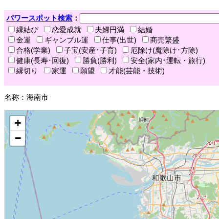
パワースポット検索
：
縁結び
恋愛成就
夫婦円満
結婚
金運
ギャンブル運
仕事(出世)
商売繁盛
合格(学業)
子宝(安産･子育)
厄除け(魔除け･方除)
健康(長寿･回復)
勝負(勝利)
安全(家内･運転・旅行)
縁切り
家運
願望
才能(芸能・技術)
名称：海南市
+
−