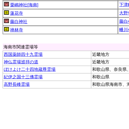
下津
粟嶋神社[海南]
大野
蓮花寺
藤白4
藤白神社
幡川4
禅林寺
海南市関連霊場等
西国薬師四十九霊場
近畿地方
神仏霊場巡拝の道
近畿地方
ぼけよけ二十四地蔵尊霊場
和歌山県、奈良県
紀伊之国十三佛霊場
和歌山県
高野長峰霊場
和歌山県海南市、