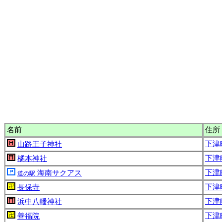
名前
住所
下津町
山路王子神社
下津
橘本神社
下津
海南サクアス
道の駅
下津
長保寺
下津
浜中八幡神社
下津
善福院