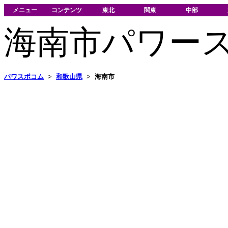
メニュー
コンテンツ
東北
関東
中部
海南市パワー
パワスポコム
>
和歌山県
>
海南市