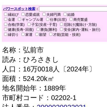
パワースポット検索
：
縁結び
恋愛成就
夫婦円満
結婚
金運
ギャンブル運
仕事(出世)
商売繁盛
合格(学業)
子宝(安産･子育)
厄除け(魔除け･方除)
健康(長寿･回復)
勝負(勝利)
安全(家内･運転・旅行)
縁切り
家運
願望
才能(芸能・技術)
名称：弘前市
読み：ひろさきし
人口：16万0018人〔2024年〕
面積：524.20k㎡
地名開始年：1889年
市町村コード：02202-1