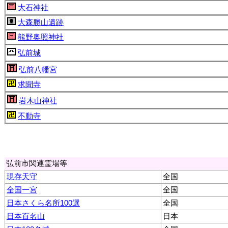
大石神社
大森勝山遺跡
熊野奥照神社
弘前城
弘前八幡宮
求聞寺
岩木山神社
不動寺
弘前市関連霊場等
現存天守
全国
全国一宮
全国
日本さくら名所100選
全国
日本百名山
日本