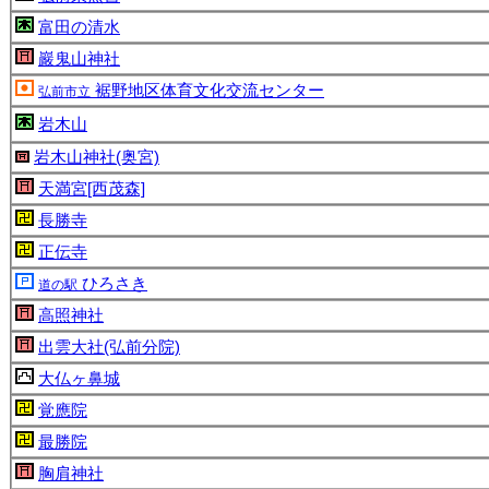
富田の清水
巖鬼山神社
裾野地区体育文化交流センター
弘前市立
岩木山
岩木山神社(奥宮)
天満宮[西茂森]
長勝寺
正伝寺
ひろさき
道の駅
高照神社
出雲大社(弘前分院)
大仏ヶ鼻城
覚應院
最勝院
胸肩神社