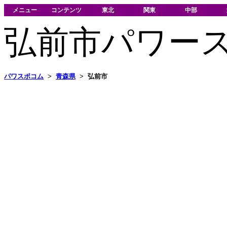
メニュー
コンテンツ
東北
関東
中部
弘前市パワー
パワスポコム
>
青森県
>
弘前市