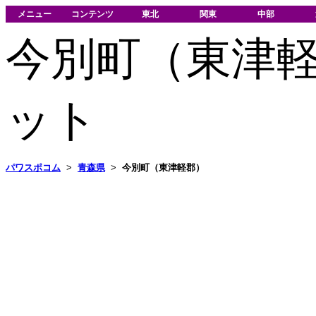
メニュー
コンテンツ
東北
関東
中部
今別町（東津
ット
パワスポコム
>
青森県
>
今別町（東津軽郡）