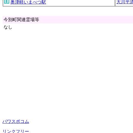
大川平
奥津軽いまべつ駅
今別町関連霊場等
なし
パワスポコム
リンクフリー