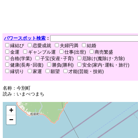
パワースポット検索
：
縁結び
恋愛成就
夫婦円満
結婚
金運
ギャンブル運
仕事(出世)
商売繁盛
合格(学業)
子宝(安産･子育)
厄除け(魔除け･方除)
健康(長寿･回復)
勝負(勝利)
安全(家内･運転・旅行)
縁切り
家運
願望
才能(芸能・技術)
名称：今別町
読み：いまべつまち
+
−