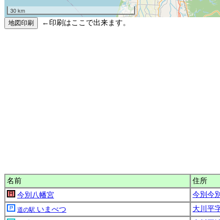
30 km
←印刷はここで出来ます。
名前
住所
今別今別
今別八幡宮
大川平字
いまべつ
道の駅