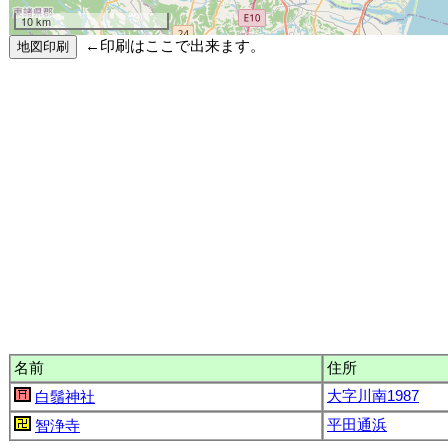
10 km
←印刷はここで出来ます。
名前
住所
大字川南1987
白鬚神社
平田通浜
智浄寺