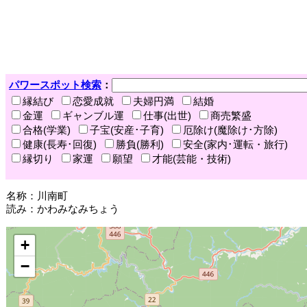
パワースポット検索
：
縁結び
恋愛成就
夫婦円満
結婚
金運
ギャンブル運
仕事(出世)
商売繁盛
合格(学業)
子宝(安産･子育)
厄除け(魔除け･方除)
健康(長寿･回復)
勝負(勝利)
安全(家内･運転・旅行)
縁切り
家運
願望
才能(芸能・技術)
名称：川南町
読み：かわみなみちょう
+
−