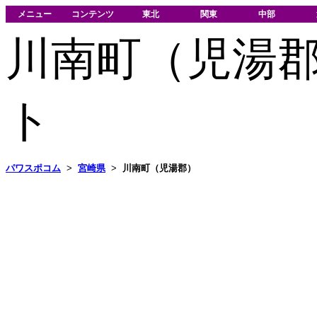
メニュー
コンテンツ
東北
関東
中部
川南町（児湯
ト
パワスポコム
>
宮崎県
>
川南町（児湯郡）