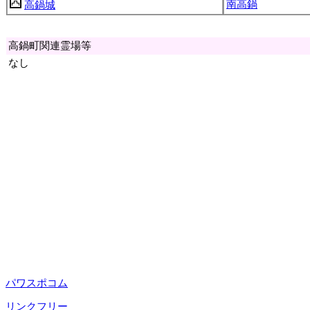
南高鍋
高鍋城
高鍋町関連霊場等
なし
パワスポコム
リンクフリー