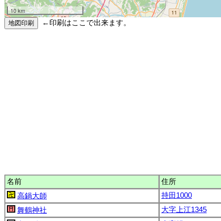
10 km
←印刷はここで出来ます。
名前
住所
持田1000
高鍋大師
大字上江1345
舞鶴神社