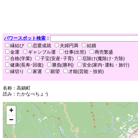
パワースポット検索
：
縁結び
恋愛成就
夫婦円満
結婚
金運
ギャンブル運
仕事(出世)
商売繁盛
合格(学業)
子宝(安産･子育)
厄除け(魔除け･方除)
健康(長寿･回復)
勝負(勝利)
安全(家内･運転・旅行)
縁切り
家運
願望
才能(芸能・技術)
名称：高鍋町
読み：たかなべちょう
+
−