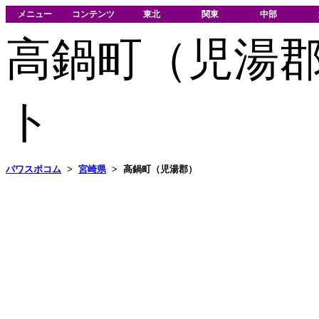
メニュー
コンテンツ
東北
関東
中部
高鍋町（児湯
ト
パワスポコム
>
宮崎県
>
高鍋町（児湯郡）