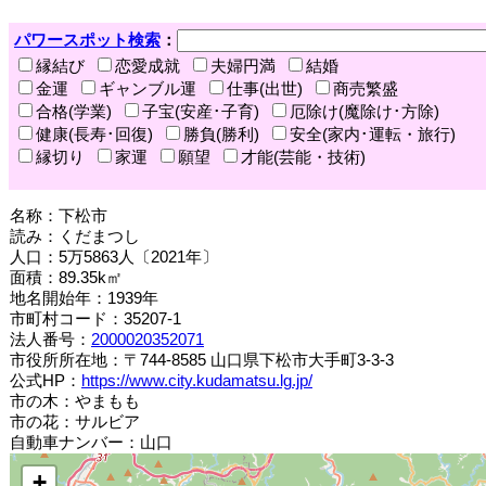
パワースポット検索
：
縁結び
恋愛成就
夫婦円満
結婚
金運
ギャンブル運
仕事(出世)
商売繁盛
合格(学業)
子宝(安産･子育)
厄除け(魔除け･方除)
健康(長寿･回復)
勝負(勝利)
安全(家内･運転・旅行)
縁切り
家運
願望
才能(芸能・技術)
名称：下松市
読み：くだまつし
人口：5万5863人〔2021年〕
面積：89.35k㎡
地名開始年：1939年
市町村コード：35207-1
法人番号：
2000020352071
市役所所在地：〒744-8585 山口県下松市大手町3-3-3
公式HP：
https://www.city.kudamatsu.lg.jp/
市の木：やまもも
市の花：サルビア
自動車ナンバー：山口
+