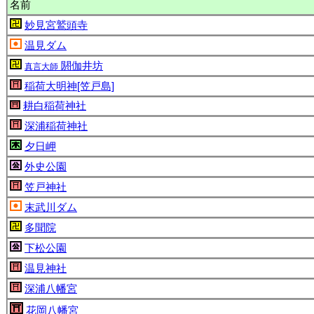
名前
妙見宮鷲頭寺
温見ダム
閼伽井坊
真言大師
稲荷大明神[笠戸島]
耕白稲荷神社
深浦稲荷神社
夕日岬
外史公園
笠戸神社
末武川ダム
多聞院
下松公園
温見神社
深浦八幡宮
花岡八幡宮