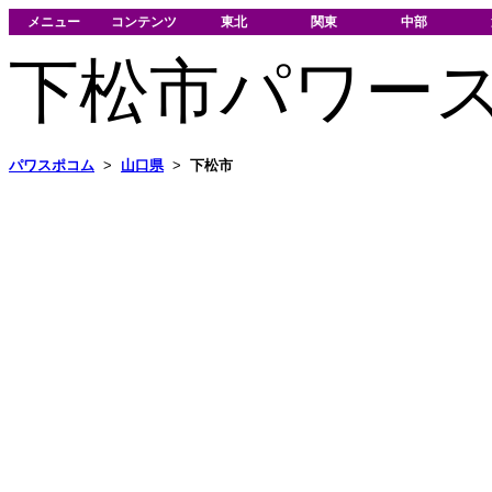
メニュー
コンテンツ
東北
関東
中部
下松市パワー
パワスポコム
>
山口県
>
下松市