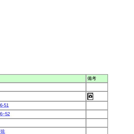
備考
6-51
6−52
宇佐