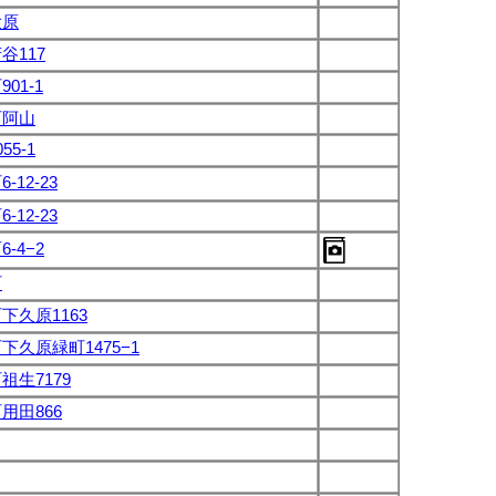
大原
谷117
01-1
町阿山
55-1
-12-23
-12-23
-4−2
町
下久原1163
下久原緑町1475−1
祖生7179
用田866