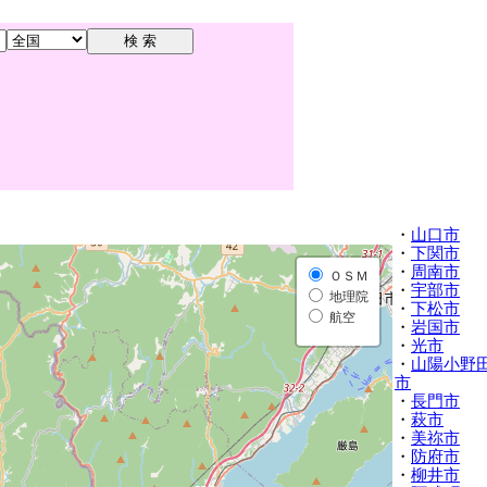
・
山口市
・
下関市
・
周南市
ＯＳＭ
・
宇部市
地理院
・
下松市
航空
・
岩国市
・
光市
・
山陽小野
市
・
長門市
・
萩市
・
美祢市
・
防府市
・
柳井市