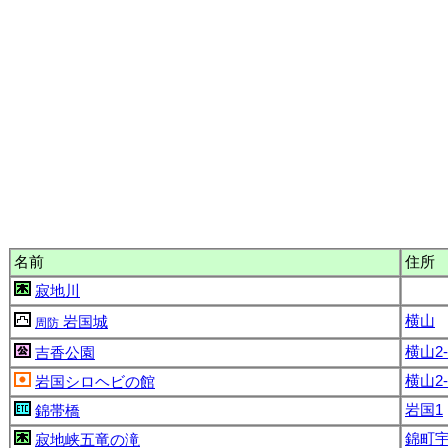
名前
住所
寂地川
横山
岩国城
周防
横山2-
吉香公園
横山2-
岩国シロヘビの館
岩国1
錦帯橋
錦町
寂地峡五竜の滝