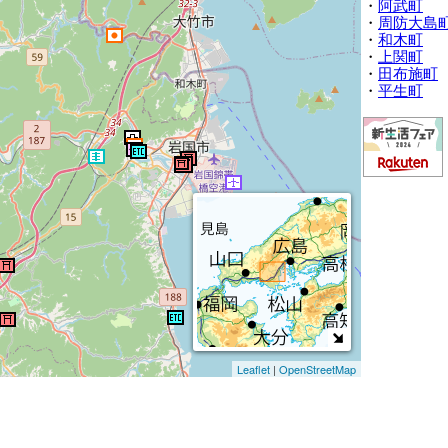
・
阿武町
・
周防大島
・
和木町
・
上関町
・
田布施町
・
平生町
Leaflet
|
OpenStreetMap