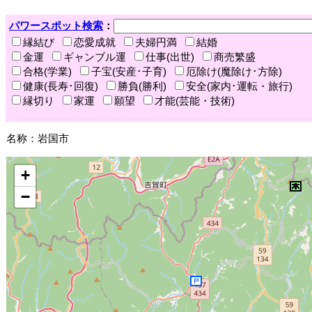
パワースポット検索
：
縁結び
恋愛成就
夫婦円満
結婚
金運
ギャンブル運
仕事(出世)
商売繁盛
合格(学業)
子宝(安産･子育)
厄除け(魔除け･方除)
健康(長寿･回復)
勝負(勝利)
安全(家内･運転・旅行)
縁切り
家運
願望
才能(芸能・技術)
名称：岩国市
+
−