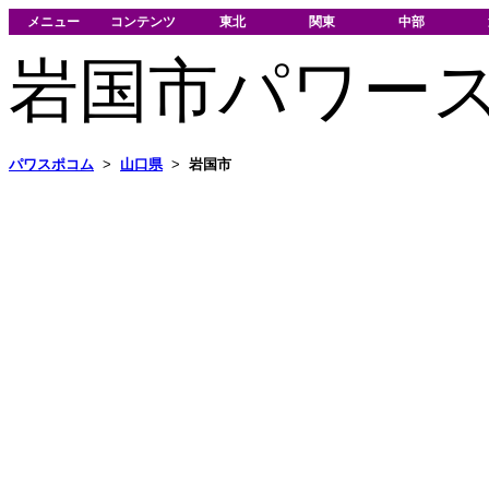
メニュー
コンテンツ
東北
関東
中部
岩国市パワー
パワスポコム
>
山口県
>
岩国市