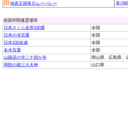
美川町
地底王国美川ムーバレー
岩国市関連霊場等
日本さくら名所100選
全国
日本の滝百選
全国
日本100名城
全国
名水百選
全国
山陽花の寺二十四か寺
岡山県、広島県、
周防の国三大天神
山口県