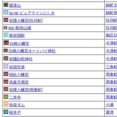
錦町
羅漢山
錦町府
ピュアラインにしき
道の駅
玖珂町9
岩隈八幡宮[玖珂町]
鞍掛山城
玖珂
周防
御庄10
新岩国駅
今津町6
白崎八幡宮
白崎八幡宮オートバイ神社
今津町6
今津町6
岩國白蛇神社
三角
岩国空港
周東町
椙杜八幡宮
周東町
高森天満宮
周東町
岩隈八幡宮[周東町]
周東町
二井寺
小瀬
弥栄ダム
通津
桜井戸