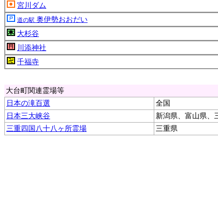
宮川ダム
奥伊勢おおだい
道の駅
大杉谷
川添神社
千福寺
大台町関連霊場等
日本の滝百選
全国
日本三大峡谷
新潟県、富山県、
三重四国八十八ヶ所霊場
三重県