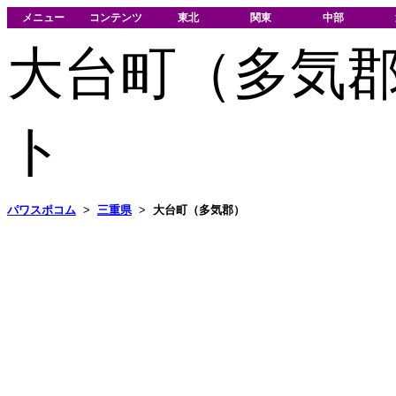
メニュー
コンテンツ
東北
関東
中部
大台町（多気
ト
パワスポコム
>
三重県
>
大台町（多気郡）