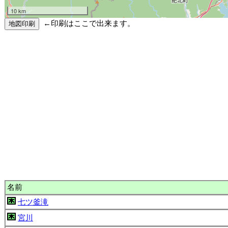
10 km
←印刷はここで出来ます。
名前
七ツ釜滝
宮川