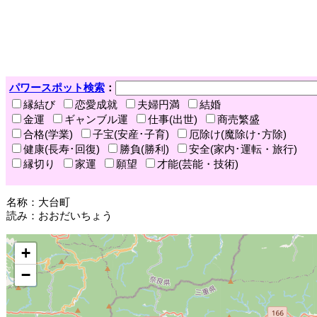
パワースポット検索
：
縁結び
恋愛成就
夫婦円満
結婚
金運
ギャンブル運
仕事(出世)
商売繁盛
合格(学業)
子宝(安産･子育)
厄除け(魔除け･方除)
健康(長寿･回復)
勝負(勝利)
安全(家内･運転・旅行)
縁切り
家運
願望
才能(芸能・技術)
名称：大台町
読み：おおだいちょう
+
−