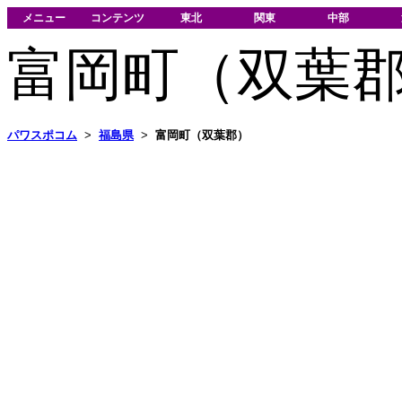
メニュー
コンテンツ
東北
関東
中部
富岡町（双葉
パワスポコム
>
福島県
>
富岡町（双葉郡）