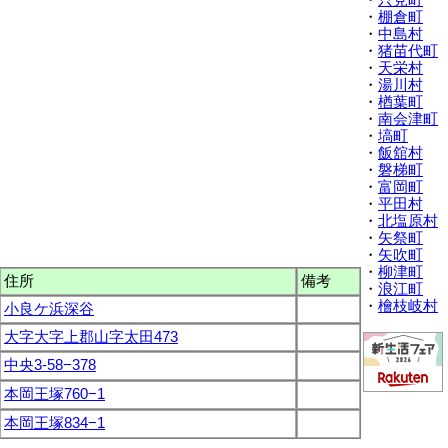
・
只見町
・
棚倉町
・
中島村
・
猪苗代町
・
天栄村
・
湯川村
・
楢葉町
・
南会津町
・
塙町
・
飯舘村
・
磐梯町
・
富岡町
・
平田村
・
北塩原村
・
矢祭町
・
矢吹町
・
柳津町
住所
備考
・
浪江町
・
檜枝岐村
小良ケ浜深谷
大字大字上郡山字太田473
中央3-58−378
本岡王塚760−1
本岡王塚834−1