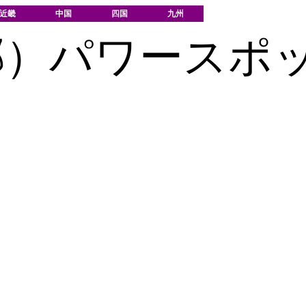
近畿
中国
四国
九州
郡）パワースポ