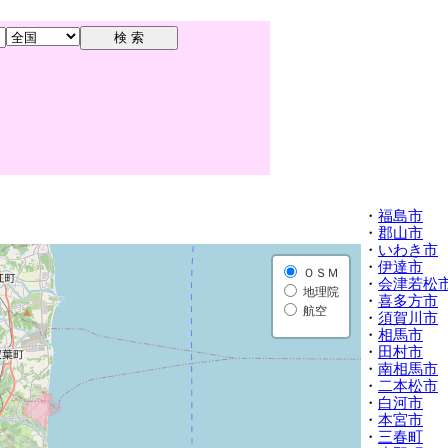
・
福島市
・
郡山市
・
いわき市
・
伊達市
ＯＳＭ
・
会津若松
地理院
・
喜多方市
航空
・
須賀川市
・
相馬市
・
田村市
・
南相馬市
・
二本松市
・
白河市
・
本宮市
・
三春町