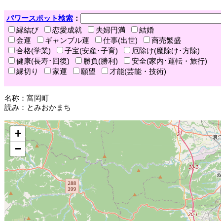
パワースポット検索
：
縁結び
恋愛成就
夫婦円満
結婚
金運
ギャンブル運
仕事(出世)
商売繁盛
合格(学業)
子宝(安産･子育)
厄除け(魔除け･方除)
健康(長寿･回復)
勝負(勝利)
安全(家内･運転・旅行)
縁切り
家運
願望
才能(芸能・技術)
名称：富岡町
読み：とみおかまち
+
−