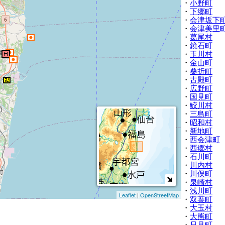
・
小野町
・
下郷町
・
会津坂下
・
会津美里
・
葛尾村
・
鏡石町
・
玉川村
・
金山町
・
桑折町
・
古殿町
・
広野町
・
国見町
・
鮫川村
・
三島町
・
昭和村
・
新地町
・
西会津町
・
西郷村
・
石川町
・
川内村
・
川俣町
・
泉崎村
・
浅川町
Leaflet
|
OpenStreetMap
・
双葉町
・
大玉村
・
大熊町