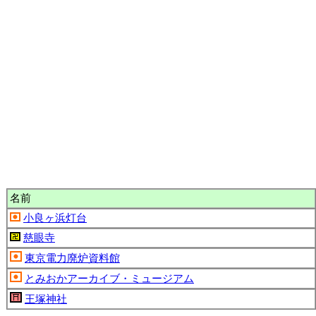
名前
小良ヶ浜灯台
慈眼寺
東京電力廃炉資料館
とみおかアーカイブ・ミュージアム
王塚神社