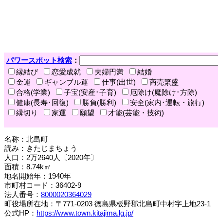
パワースポット検索
：
縁結び
恋愛成就
夫婦円満
結婚
金運
ギャンブル運
仕事(出世)
商売繁盛
合格(学業)
子宝(安産･子育)
厄除け(魔除け･方除)
健康(長寿･回復)
勝負(勝利)
安全(家内･運転・旅行)
縁切り
家運
願望
才能(芸能・技術)
名称：北島町
読み：きたじまちょう
人口：2万2640人〔2020年〕
面積：8.74k㎡
地名開始年：1940年
市町村コード：36402-9
法人番号：
8000020364029
町役場所在地：〒771-0203 徳島県板野郡北島町中村字上地23-1
公式HP：
https://www.town.kitajima.lg.jp/