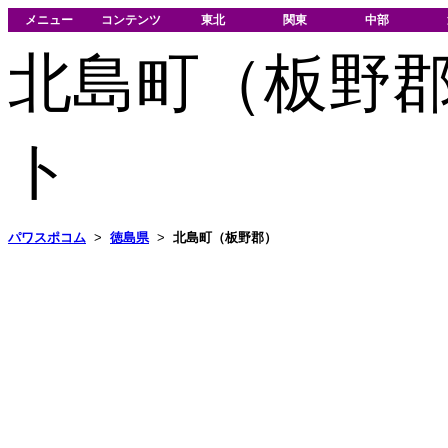
メニュー
コンテンツ
東北
関東
中部
北島町（板野
ト
パワスポコム
>
徳島県
>
北島町（板野郡）