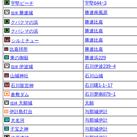
宇堅644−3
宇堅ビーチ
勝連南風原
勝連城
琉球
勝連比嘉
クバクマの浜
勝連比嘉
クバシマの浜
勝連比嘉
シルミチュー
比嘉拝所
勝連比嘉
東の御嶽
勝連浜229
石川伊波239−4
伊波城
琉球
山城神社
石川山城
石川曙1-1−17
石川龍宮神
石川楚南879−1
倉敷ダム
天願城
天願
琉球
伊計島灯台
与那城伊計
与那城伊計
犬名河
子宝之神
与那城伊計