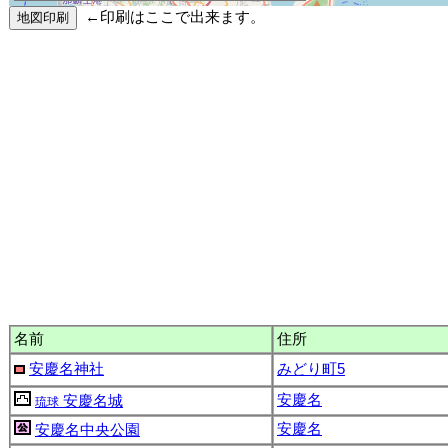
←印刷はここで出来ます。
名前
住所
安慶名神社
みどり町5
安慶名
安慶名城
琉球
安慶名
安慶名中央公園