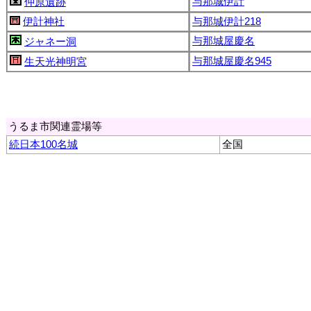
与那城伊計
仲原遺跡
伊計神社
与那城伊計218
与那城屋慶名
ジャネー洞
与那城屋慶名945
生天光神明宮
うるま市関連霊場等
続日本100名城
全国