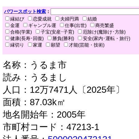
パワースポット検索
：
縁結び
恋愛成就
夫婦円満
結婚
金運
ギャンブル運
仕事(出世)
商売繁盛
合格(学業)
子宝(安産･子育)
厄除け(魔除け･方除)
健康(長寿･回復)
勝負(勝利)
安全(家内･運転・旅行)
縁切り
家運
願望
才能(芸能・技術)
名称：うるま市
読み：うるまし
人口：12万7471人〔2025年〕
面積：87.03k㎡
地名開始年：2005年
市町村コード：47213-1