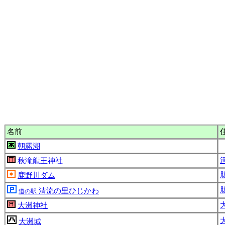
名前
朝霧湖
秋滝龍王神社
鹿野川ダム
清流の里ひじかわ
道の駅
大
大洲神社
大洲城