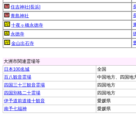
住吉神社[長浜]
青島神社
十夜ヶ橋永徳寺
永徳寺
金山出石寺
大洲市関連霊場等
日本100名城
全国
百八観音霊場
中国地方、四国地
四国三十三観音霊場
四国地方
四国別格二十霊場
四国地方
伊予道前道後十観音
愛媛県
南予七福神
愛媛県