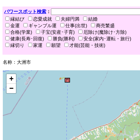
パワースポット検索
：
縁結び
恋愛成就
夫婦円満
結婚
金運
ギャンブル運
仕事(出世)
商売繁盛
合格(学業)
子宝(安産･子育)
厄除け(魔除け･方除)
健康(長寿･回復)
勝負(勝利)
安全(家内･運転・旅行)
縁切り
家運
願望
才能(芸能・技術)
名称：大洲市
+
−