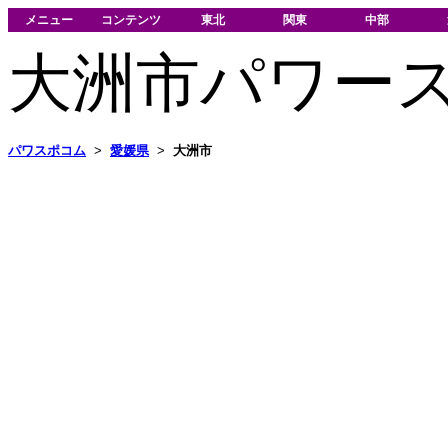
メニュー
コンテンツ
東北
関東
中部
大洲市パワー
パワスポコム
>
愛媛県
>
大洲市