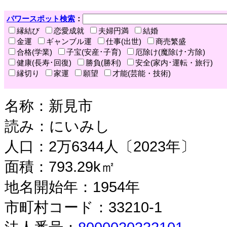
パワースポット検索
：
縁結び
恋愛成就
夫婦円満
結婚
金運
ギャンブル運
仕事(出世)
商売繁盛
合格(学業)
子宝(安産･子育)
厄除け(魔除け･方除)
健康(長寿･回復)
勝負(勝利)
安全(家内･運転・旅行)
縁切り
家運
願望
才能(芸能・技術)
名称：新見市
読み：にいみし
人口：2万6344人〔2023年〕
面積：793.29k㎡
地名開始年：1954年
市町村コード：33210-1