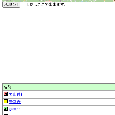
←印刷はここで出来ます。
名前
岩山神社
青龍寺
羅生門