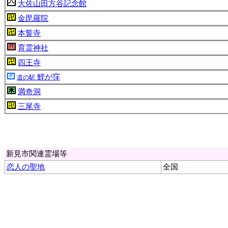
大佐山田方谷記念館
金毘羅院
本誓寺
育霊神社
四王寺
鯉が窪
道の駅
満奇洞
三尾寺
新見市関連霊場等
恋人の聖地
全国