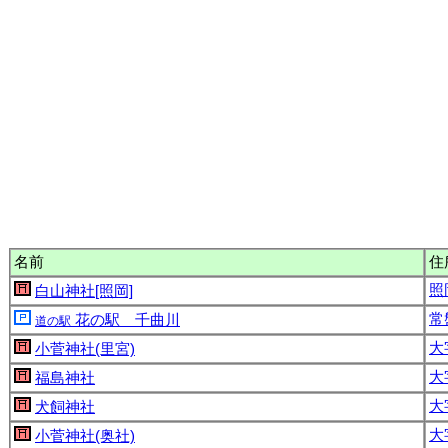
名前
住
照
白山神社[照岡]
常
花の駅 千曲川
道の駅
大
小菅神社(里宮)
大
福島神社
大
犬飼神社
大
小菅神社(奥社)