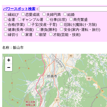
パワースポット検索
：
縁結び
恋愛成就
夫婦円満
結婚
金運
ギャンブル運
仕事(出世)
商売繁盛
合格(学業)
子宝(安産･子育)
厄除け(魔除け･方除)
健康(長寿･回復)
勝負(勝利)
安全(家内･運転・旅行)
縁切り
家運
願望
才能(芸能・技術)
名称：飯山市
+
−