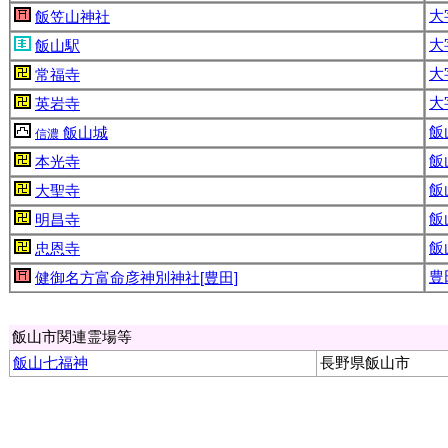
大
飯笠山神社
大
飯山駅
大
常福寺
大
英岩寺
飯
飯山城
信濃
飯
本光寺
飯
大聖寺
飯
明昌寺
飯
忠恩寺
豊田
健御名方富命彦神別神社[豊田]
飯山市関連霊場等
飯山七福神
長野県飯山市