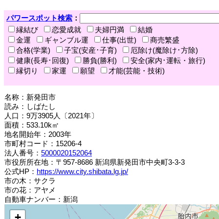
パワースポット検索
：
縁結び
恋愛成就
夫婦円満
結婚
金運
ギャンブル運
仕事(出世)
商売繁盛
合格(学業)
子宝(安産･子育)
厄除け(魔除け･方除)
健康(長寿･回復)
勝負(勝利)
安全(家内･運転・旅行)
縁切り
家運
願望
才能(芸能・技術)
名称：新発田市
読み：しばたし
人口：9万3905人〔2021年〕
面積：533.10k㎡
地名開始年：2003年
市町村コード：15206-4
法人番号：
5000020152064
市役所所在地：〒957-8686 新潟県新発田市中央町3-3-3
公式HP：
https://www.city.shibata.lg.jp/
市の木：サクラ
市の花：アヤメ
自動車ナンバー：新潟
+