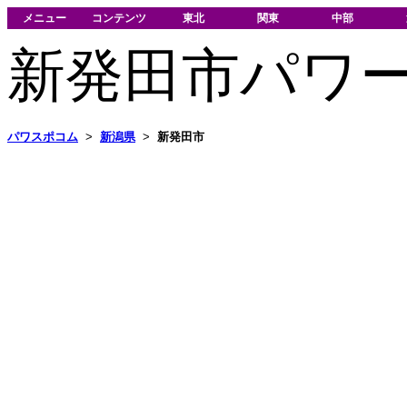
メニュー
コンテンツ
東北
関東
中部
新発田市パワ
パワスポコム
>
新潟県
>
新発田市