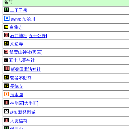
名前
二王子岳
加治川
道の駅
白蓮寺
石井神社[五十公野]
来迎寺
飯豊山神社(奥宮)
五十志霊神社
新発田諏訪神社
菅谷不動尊
長徳寺
清水園
神明宮[大手町]
新発田城
越後
大友稲荷