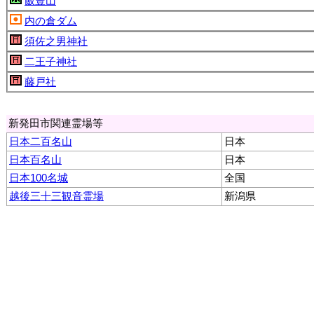
飯豊山
内の倉ダム
須佐之男神社
二王子神社
藤戸社
新発田市関連霊場等
日本二百名山
日本
日本百名山
日本
日本100名城
全国
越後三十三観音霊場
新潟県