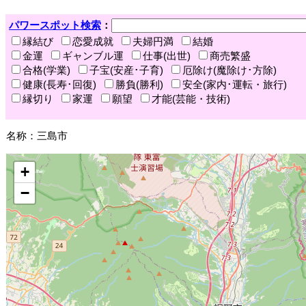
パワースポット検索
：
縁結び
恋愛成就
夫婦円満
結婚
金運
ギャンブル運
仕事(出世)
商売繁盛
合格(学業)
子宝(安産･子育)
厄除け(魔除け･方除)
健康(長寿･回復)
勝負(勝利)
安全(家内･運転・旅行)
縁切り
家運
願望
才能(芸能・技術)
名称：三島市
+
−