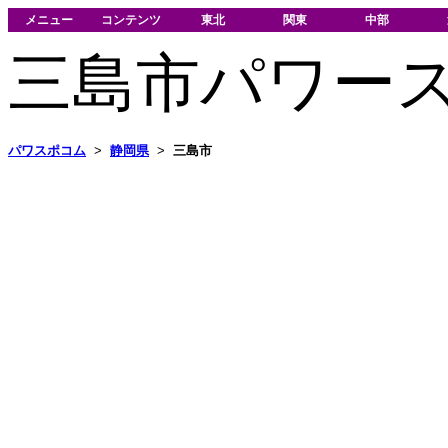
メニュー
コンテンツ
東北
関東
中部
三島市パワー
パワスポコム
>
静岡県
>
三島市