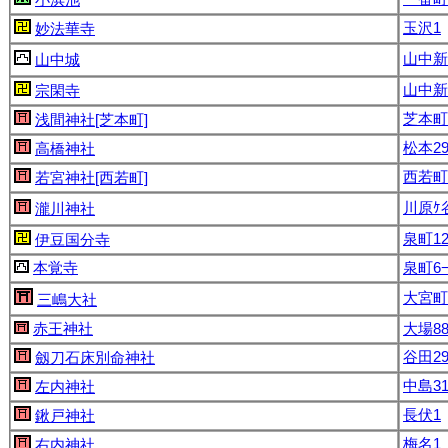
玉沢1
妙法華寺
山中新
山中城
山中新
宗閑寺
芝本町6
浅間神社[芝本町]
松本29
高橋神社
西若町8
若宮神社[西若町]
川原ｹ谷
瀧川神社
泉町12
伊豆国分寺
本覚寺
泉町6−
大宮町2
三嶋大社
赤王神社
大場88
谷田29
劔刀石床別命神社
中島31
左内神社
長伏1
鍬戸神社
梅名1
右内神社