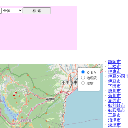
・
静岡市
・
浜松市
・
伊東市
ＯＳＭ
・
伊豆の国
地理院
・
伊豆市
航空
・
下田市
・
掛川市
・
菊川市
・
湖西市
・
御前崎市
・
御殿場市
・
三島市
・
沼津市
・
焼津市