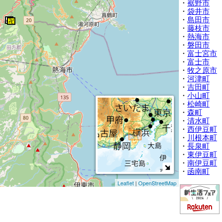
・
裾野市
・
袋井市
・
島田市
・
藤枝市
・
熱海市
・
磐田市
・
富士宮市
・
富士市
・
牧之原市
・
河津町
・
吉田町
・
小山町
・
松崎町
・
森町
・
清水町
・
西伊豆町
・
川根本町
・
長泉町
・
東伊豆町
・
南伊豆町
・
函南町
Leaflet
|
OpenStreetMap