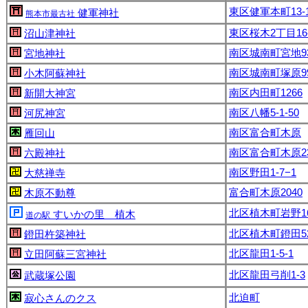
東区健軍本町13-
健軍神社
熊本市最古社
東区桜木2丁目16-
沼山津神社
南区城南町宮地9
宮地神社
南区城南町塚原9
小木阿蘇神社
南区内田町1266
新開大神宮
南区八幡5-1-50
河尻神宮
南区富合町木原
雁回山
南区富合町木原23
六殿神社
南区野田1-7−1
大慈禅寺
富合町木原2040
木原不動尊
北区植木町岩野16
すいかの里 植木
道の駅
北区植木町鐙田5
鐙田杵築神社
北区龍田1-5-1
立田阿蘇三宮神社
北区龍田弓削1-3
武蔵塚公園
北迫町
寂心さんのクス