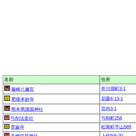
名前
住所
井川淵町3-1
藤崎八旛宮
花園4-13-1
肥後本妙寺
宮内3-1
熊本県護国神社
弓削町258
弓削法皇社
松尾町平山589
雲巌寺
上代9-6-20
高橋稲荷神社