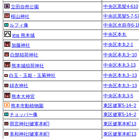
中央区黒髪4-610
立田自然公園
中央区黒髪5-7-5
桜山神社
ルフィ像
中央区水前寺6-18
中央区本丸
熊本城
肥後
中央区本丸2-1
加藤神社
白髭稲荷神社
中央区本丸3−10
中央区本丸3-13
熊本城稲荷神社
白玉・玉姫・玉菊神社
中央区本丸3−13
緋衣神社
中央区本丸3−13
中央区本丸3-5
熊本大神宮
東区健軍5-14−2
熊本市動植物園
チョッパー像
東区健軍5-14−2
雨宮神社[健軍本町]
東区健軍本町13
美和神社[健軍本町]
東区健軍本町13