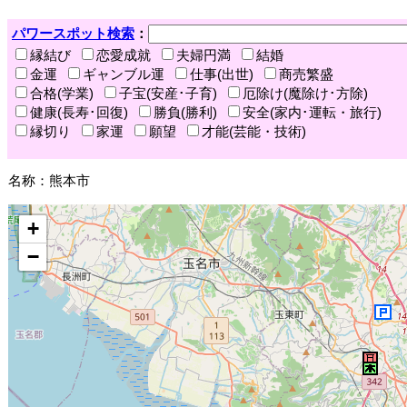
パワースポット検索
：
縁結び
恋愛成就
夫婦円満
結婚
金運
ギャンブル運
仕事(出世)
商売繁盛
合格(学業)
子宝(安産･子育)
厄除け(魔除け･方除)
健康(長寿･回復)
勝負(勝利)
安全(家内･運転・旅行)
縁切り
家運
願望
才能(芸能・技術)
名称：熊本市
+
−