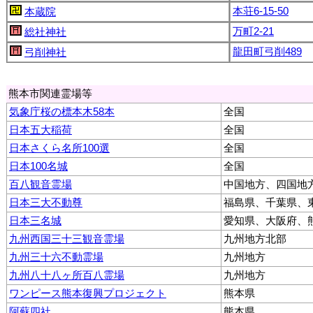
本荘6-15-50
本蔵院
万町2-21
総社神社
龍田町弓削489
弓削神社
熊本市関連霊場等
気象庁桜の標本木58本
全国
日本五大稲荷
全国
日本さくら名所100選
全国
日本100名城
全国
百八観音霊場
中国地方、四国地
日本三大不動尊
福島県、千葉県、
日本三名城
愛知県、大阪府、
九州西国三十三観音霊場
九州地方北部
九州三十六不動霊場
九州地方
九州八十八ヶ所百八霊場
九州地方
ワンピース熊本復興プロジェクト
熊本県
阿蘇四社
熊本県