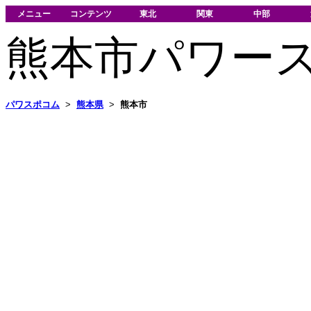
メニュー
コンテンツ
東北
関東
中部
熊本市パワー
パワスポコム
>
熊本県
>
熊本市