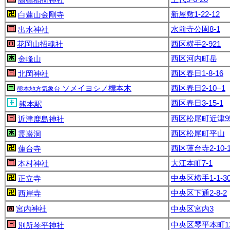
新屋敷1-22-12
白蓮山金剛寺
水前寺公園8-1
出水神社
花岡山招魂社
西区横手2-921
西区河内町岳
金峰山
西区春日1-8-16
北岡神社
ソメイヨシノ標本木
西区春日2-10−1
熊本地方気象台
西区春日3-15-1
熊本駅
西区松尾町近津9
近津鹿島神社
西区松尾町平山
霊巌洞
西区蓮台寺2-10-
蓮台寺
大江本町7-1
本村神社
中央区横手1-1-3
正立寺
中央区下通2-8-2
西岸寺
宮内神社
中央区宮内3
中央区琴平本町12
別所琴平神社