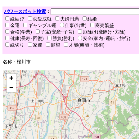
パワースポット検索
：
縁結び
恋愛成就
夫婦円満
結婚
金運
ギャンブル運
仕事(出世)
商売繁盛
合格(学業)
子宝(安産･子育)
厄除け(魔除け･方除)
健康(長寿･回復)
勝負(勝利)
安全(家内･運転・旅行)
縁切り
家運
願望
才能(芸能・技術)
名称：桜川市
+
−