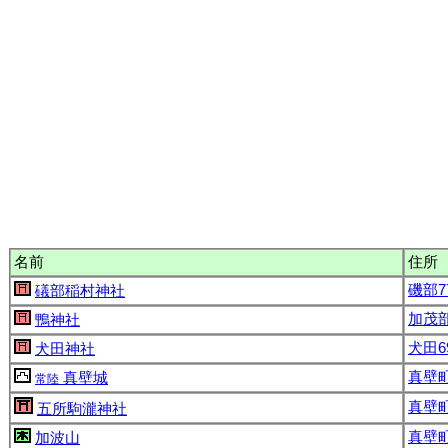
名前
住所
磯部7
礒部稲村神社
加茂部
鴨神社
犬田6
犬田神社
真壁町
真壁城
常陸
真壁町
五所駒瀧神社
真壁
加波山