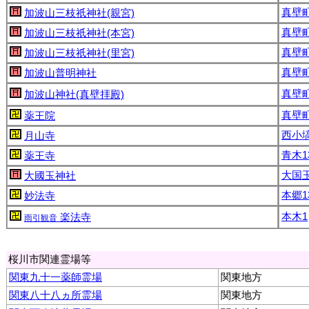
真壁町
加波山三枝祇神社(親宮)
真壁町
加波山三枝祇神社(本宮)
真壁町
加波山三枝祇神社(里宮)
真壁町
加波山普明神社
真壁町
加波山神社(真壁拝殿)
真壁町
薬王院
西小塙
月山寺
青木1
薬王寺
大国玉
大國玉神社
本郷1
妙法寺
本木1
楽法寺
雨引観音
桜川市関連霊場等
関東九十一薬師霊場
関東地方
関東八十八ヵ所霊場
関東地方