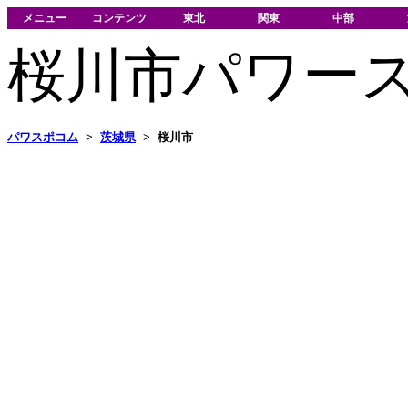
メニュー
コンテンツ
東北
関東
中部
桜川市パワー
パワスポコム
>
茨城県
>
桜川市