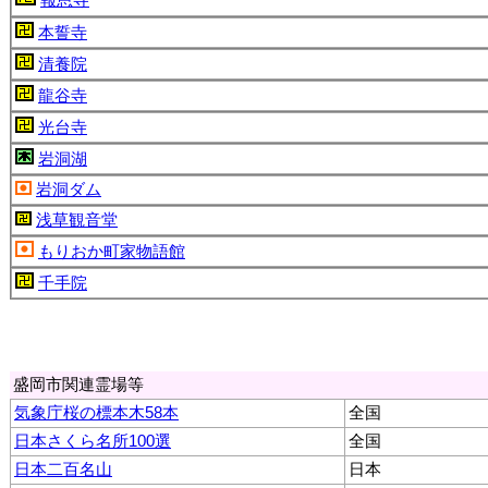
本誓寺
清養院
龍谷寺
光台寺
岩洞湖
岩洞ダム
浅草観音堂
もりおか町家物語館
千手院
盛岡市関連霊場等
気象庁桜の標本木58本
全国
日本さくら名所100選
全国
日本二百名山
日本