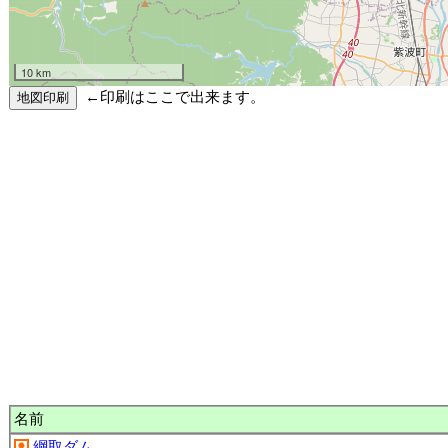
10 km
←印刷はここで出来ます。
名前
綱取ダム