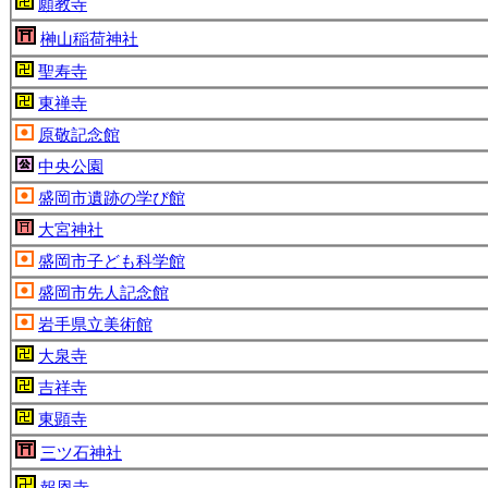
願教寺
榊山稲荷神社
聖寿寺
東禅寺
原敬記念館
中央公園
盛岡市遺跡の学び館
大宮神社
盛岡市子ども科学館
盛岡市先人記念館
岩手県立美術館
大泉寺
吉祥寺
東顕寺
三ツ石神社
報恩寺