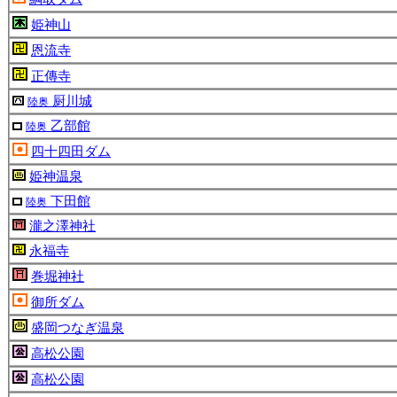
姫神山
恩流寺
正傳寺
厨川城
陸奥
乙部館
陸奥
四十四田ダム
姫神温泉
下田館
陸奥
瀧之澤神社
永福寺
巻堀神社
御所ダム
盛岡つなぎ温泉
高松公園
高松公園