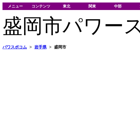
メニュー
コンテンツ
東北
関東
中部
盛岡市パワー
パワスポコム
>
岩手県
>
盛岡市