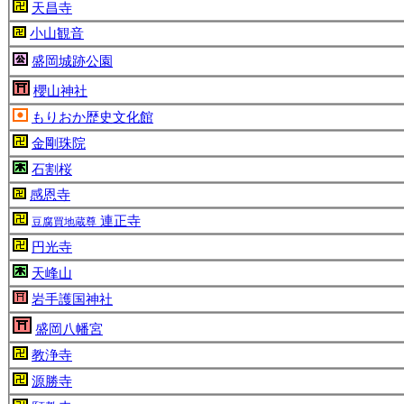
天昌寺
小山観音
盛岡城跡公園
櫻山神社
もりおか歴史文化館
金剛珠院
石割桜
感恩寺
連正寺
豆腐買地蔵尊
円光寺
天峰山
岩手護国神社
盛岡八幡宮
教浄寺
源勝寺