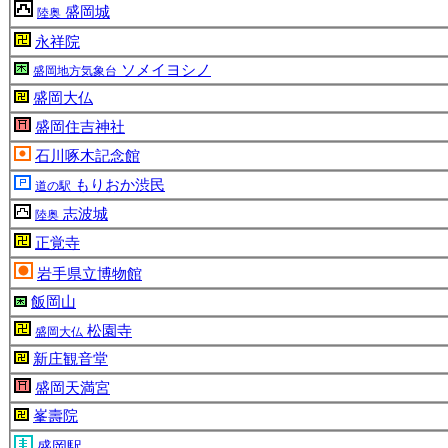
盛岡城
陸奥
永祥院
ソメイヨシノ
盛岡地方気象台
盛岡大仏
盛岡住吉神社
石川啄木記念館
もりおか渋民
道の駅
志波城
陸奥
正覚寺
岩手県立博物館
飯岡山
松園寺
盛岡大仏
新庄観音堂
盛岡天満宮
峯壽院
盛岡駅