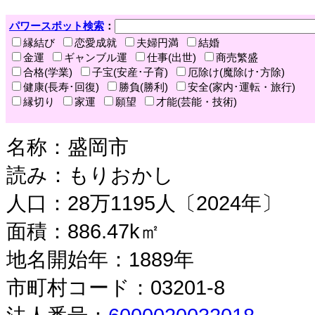
パワースポット検索
：
縁結び
恋愛成就
夫婦円満
結婚
金運
ギャンブル運
仕事(出世)
商売繁盛
合格(学業)
子宝(安産･子育)
厄除け(魔除け･方除)
健康(長寿･回復)
勝負(勝利)
安全(家内･運転・旅行)
縁切り
家運
願望
才能(芸能・技術)
名称：盛岡市
読み：もりおかし
人口：28万1195人〔2024年〕
面積：886.47k㎡
地名開始年：1889年
市町村コード：03201-8