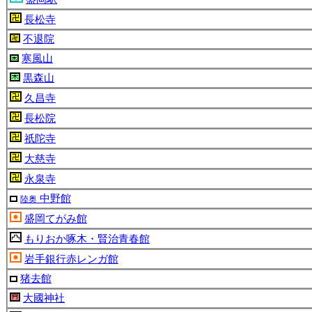
長松寺
不退院
寒風山
黒森山
久昌寺
長松院
祇陀寺
大慈寺
永泉寺
中野館
陸奥
盛岡てがみ館
もりおか啄木・賢治青春館
岩手銀行赤レンガ館
猪去館
大國神社