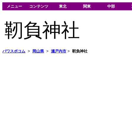
メニュー
コンテンツ
東北
関東
中部
靭負神社
パワスポコム
>
岡山県
>
瀬戸内市
>
靭負神社