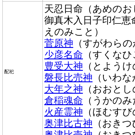
天忍日命（あめのお
御真木入日子印仁恵
えのみこと）
菅原神
（すがわらの
少彦名命
（すくなひ
豊受大神
（とようけ
配祀
磐長比売神
（いわな
大年之神
（おおとし
倉稲魂命
（うかのみ
火産霊神
（ほむすび
奥津比古神
（おきつ
奥津比売神
（おきつ