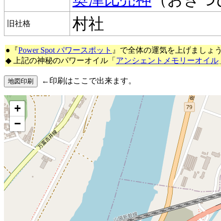
村社
旧社格
●『
Power Spot パワースポット
』で全体の運気を上げましょ
◆ 上記の神秘のパワーオイル「
アンシェントメモリーオイル
←印刷はここで出来ます。
+
−