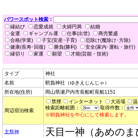
パワースポット検索
：
縁結び
恋愛成就
夫婦円満
結婚
金運
ギャンブル運
仕事(出世)
商売繁盛
合格(学業)
子宝(安産･子育)
厄除け(魔除け･方除)
健康(長寿･回復)
勝負(勝利)
安全(家内･運転・旅行)
縁切り
家運
願望
才能(芸能・技術)
タイプ
神社
名前
靭負神社（ゆきえじんじゃ）
所在地(住所)
岡山県瀬戸内市長船町長船1151
禁煙
インターネット
大浴場
温
検索距離範囲：
取得件数：
周辺宿泊検索
※靭負神社を中心にして検索します。
天目一神（あめのま
主祭神