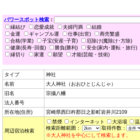
パワースポット検索
：
縁結び
恋愛成就
夫婦円満
結婚
金運
ギャンブル運
仕事(出世)
商売繁盛
合格(学業)
子宝(安産･子育)
厄除け(魔除け･方除)
健康(長寿･回復)
勝負(勝利)
安全(家内･運転・旅行)
縁切り
家運
願望
才能(芸能・技術)
タイプ
神社
名前
大人神社（おおひとじんじゃ）
旧名
宗攝八幡
法人番号
所在地(住所)
宮崎県西臼杵郡日之影町岩井川2109
禁煙
インターネット
大浴場
温
検索距離範囲：
取得件数：
周辺宿泊検索
※大人神社を中心にして検索します。