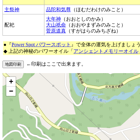
主祭神
品陀和気尊
（ほむだわけのみこと）
大年神
（おおとしのかみ）
配祀
大山祇命
（おおやまずみのみこと）
菅原道真
（すがはらのみちざね）
●『
Power Spot パワースポット
』で全体の運気を上げましょ
◆ 上記の神秘のパワーオイル「
アンシェントメモリーオイル
←印刷はここで出来ます。
+
−