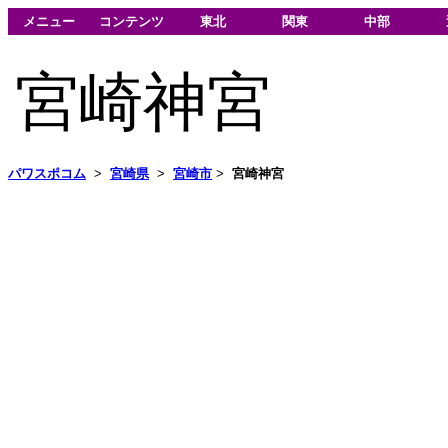
メニュー
コンテンツ
東北
関東
中部
宮崎神宮
パワスポコム
>
宮崎県
>
宮崎市
>
宮崎神宮