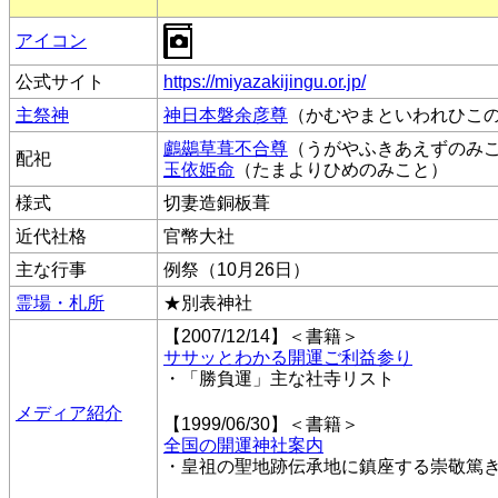
アイコン
公式サイト
https://miyazakijingu.or.jp/
主祭神
神日本磐余彦尊
（かむやまといわれひこ
鸕鷀草葺不合尊
（うがやふきあえずのみ
配祀
玉依姫命
（たまよりひめのみこと）
様式
切妻造銅板葺
近代社格
官幣大社
主な行事
例祭（10月26日）
霊場・札所
★別表神社
【2007/12/14】＜書籍＞
ササッとわかる開運ご利益参り
・「勝負運」主な社寺リスト
メディア紹介
【1999/06/30】＜書籍＞
全国の開運神社案内
・皇祖の聖地跡伝承地に鎮座する崇敬篤