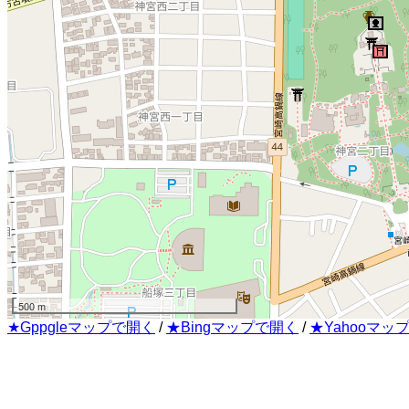
500 m
★Gppgleマップで開く
/
★Bingマップで開く
/
★Yahooマッ