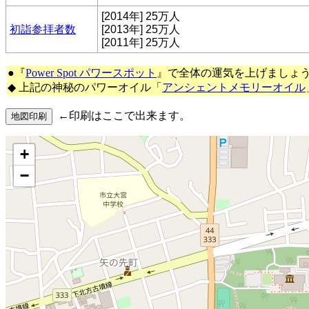
[2014年] 25万人
初詣参拝者数
[2013年] 25万人
[2011年] 25万人
●『
Power Spot パワースポット
』で全体の運気を上げましょ
◆ 上記の神秘のパワーオイル「
アンシェントメモリーオイル
←印刷はここで出来ます。
+
−