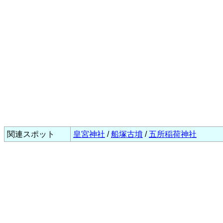
関連スポット
皇宮神社
/
船塚古墳
/
五所稲荷神社