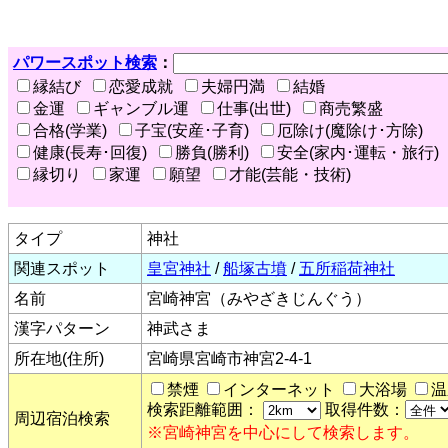
パワースポット検索
：
縁結び
恋愛成就
夫婦円満
結婚
金運
ギャンブル運
仕事(出世)
商売繁盛
合格(学業)
子宝(安産･子育)
厄除け(魔除け･方除)
健康(長寿･回復)
勝負(勝利)
安全(家内･運転・旅行)
縁切り
家運
願望
才能(芸能・技術)
タイプ
神社
関連スポット
皇宮神社
/
船塚古墳
/
五所稲荷神社
名前
宮崎神宮（みやざきじんぐう）
漢字パターン
神武さま
所在地(住所)
宮崎県宮崎市神宮2-4-1
禁煙
インターネット
大浴場
温
検索距離範囲：
取得件数：
周辺宿泊検索
※宮崎神宮を中心にして検索します。