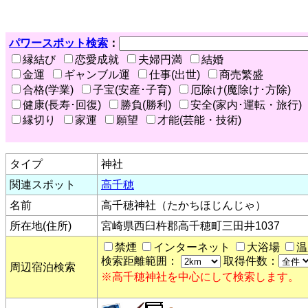
パワースポット検索
：
縁結び
恋愛成就
夫婦円満
結婚
金運
ギャンブル運
仕事(出世)
商売繁盛
合格(学業)
子宝(安産･子育)
厄除け(魔除け･方除)
健康(長寿･回復)
勝負(勝利)
安全(家内･運転・旅行)
縁切り
家運
願望
才能(芸能・技術)
タイプ
神社
関連スポット
高千穂
名前
高千穂神社（たかちほじんじゃ）
所在地(住所)
宮崎県西臼杵郡高千穂町三田井1037
禁煙
インターネット
大浴場
温
検索距離範囲：
取得件数：
周辺宿泊検索
※高千穂神社を中心にして検索します。