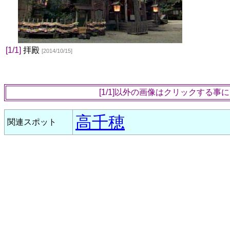
[1/1]
拝殿
[2014/10/15]
[1/1]以外の画像はクリックする
高千穂
関連スポット