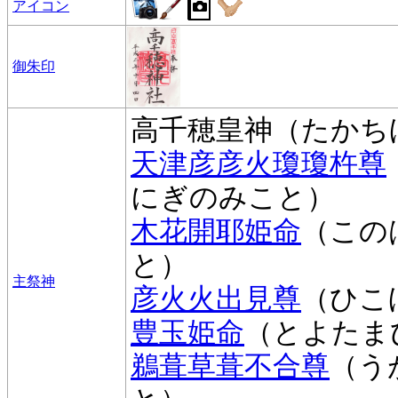
アイコン
御朱印
高千穂皇神（たかち
天津彦彦火瓊瓊杵尊
にぎのみこと）
木花開耶姫命
（この
と）
主祭神
彦火火出見尊
（ひこ
豊玉姫命
（とよたま
鵜葺草葺不合尊
（う