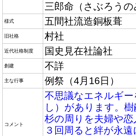
三郎命（さぶろうの
五間社流造銅板葺
様式
村社
旧社格
国史見在社論社
近代社格制度
不詳
創建
例祭（4月16日）
主な行事
不思議なエネルギー
し）があります。樹
杉の周りを夫婦や恋
コメント
３回周ると絆が永遠