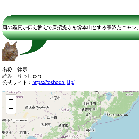
唐の鑑真が伝え教えで唐招提寺を総本山とする宗派だニャン
名称：律宗
読み：りっしゅう
公式サイト：
https://toshodaiji.jp/
+
−