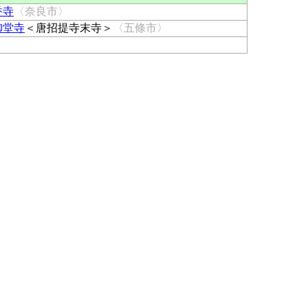
香寺
〈奈良市〉
御堂寺
＜唐招提寺末寺＞
〈五條市〉