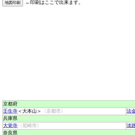
←印刷はここで出来ます。
京都府
壬生寺
＜大本山＞
〈京都市〉
法
兵庫県
大覚寺
〈尼崎市〉
淡
奈良県