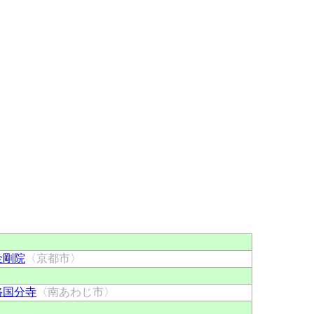
金剛院
〈京都市〉
路国分寺
〈南あわじ市〉