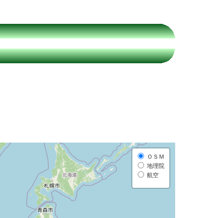
。
ＯＳＭ
地理院
航空