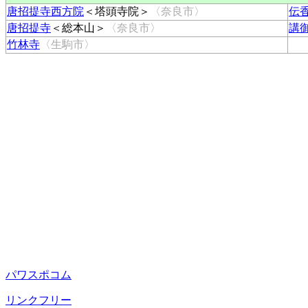
唐招提寺西方院
＜塔頭寺院＞
〈奈良市〉
伝
唐招提寺
＜総本山＞
〈奈良市〉
講
竹林寺
〈生駒市〉
パワスポコム
リンクフリー