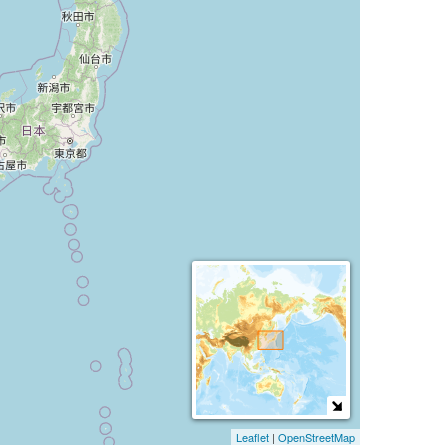
Leaflet
|
OpenStreetMap