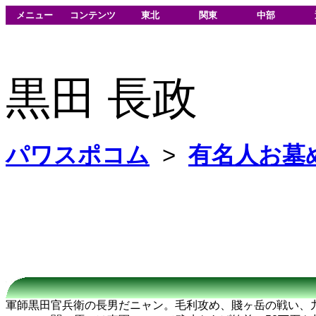
メニュー
コンテンツ
東北
関東
中部
黒田 長政
パワスポコム
>
有名人お墓
軍師黒田官兵衛の長男だニャン。毛利攻め、賤ヶ岳の戦い、