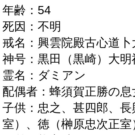
年齢：54
死因：不明
戒名：興雲院殿古心道卜
神号：黒田（黒崎）大明
霊名：ダミアン
配偶者：蜂須賀正勝の息
子供：忠之、甚四郎、長
室）、徳（榊原忠次正室