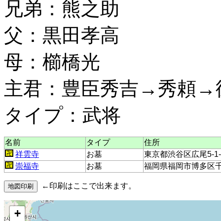
兄弟：熊之助
父：黒田孝高
母：櫛橋光
主君：豊臣秀吉→秀頼→
タイプ：武将
名前
タイプ
住所
祥雲寺
お墓
東京都渋谷区広尾5-1-
崇福寺
お墓
福岡県福岡市博多区千代
←印刷はここで出来ます。
+