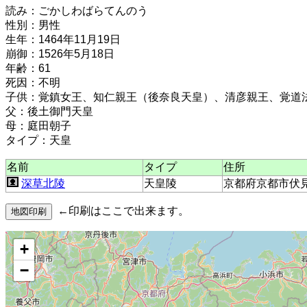
読み：ごかしわばらてんのう
性別：男性
生年：1464年11月19日
崩御：1526年5月18日
年齢：61
死因：不明
子供：覚鎮女王、知仁親王（後奈良天皇）、清彦親王、覚道
父：後土御門天皇
母：庭田朝子
タイプ：天皇
名前
タイプ
住所
深草北陵
天皇陵
京都府京都市伏
←印刷はここで出来ます。
+
−