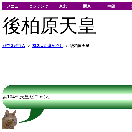
メニュー
コンテンツ
東北
関東
中部
後柏原天皇
パワスポコム
>
有名人お墓めぐり
>
後柏原天皇
第104代天皇だニャン。