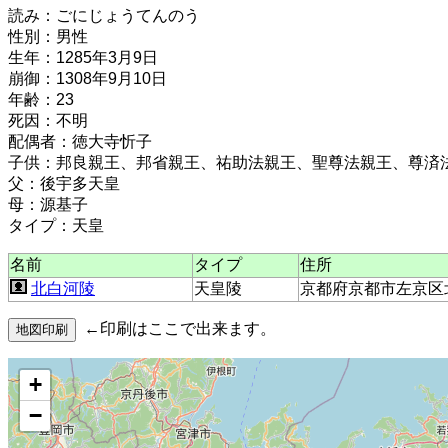
読み：ごにじょうてんのう
性別：男性
生年：1285年3月9日
崩御：1308年9月10日
年齢：23
死因：不明
配偶者：徳大寺忻子
子供：邦良親王、邦省親王、祐助法親王、聖尊法親王、尊済
父：後宇多天皇
母：源基子
タイプ：天皇
名前
タイプ
住所
北白河陵
天皇陵
京都府京都市左京区
←印刷はここで出来ます。
+
−