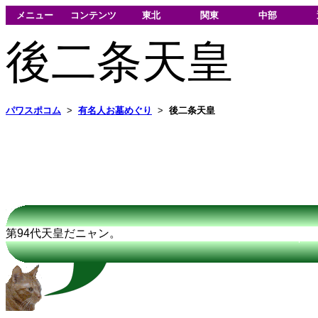
メニュー
コンテンツ
東北
関東
中部
後二条天皇
パワスポコム
>
有名人お墓めぐり
>
後二条天皇
第94代天皇だニャン。