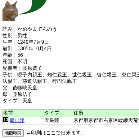
読み：かめやまてんのう
性別：男性
生年：1249年7月9日
崩御：1305年10月4日
年齢：56
死因：不明
配偶者：藤原嬉子
子供：睍子内親王、知仁親王、世仁親王、啓仁親王、継仁親
法親王、慈道法親王、行円法親王
父：後嵯峨天皇
母：藤原佶子
タイプ：天皇
名前
タイプ
住所
龜山陵
天皇陵
京都府京都市右京区嵯峨天竜
←印刷はここで出来ます。