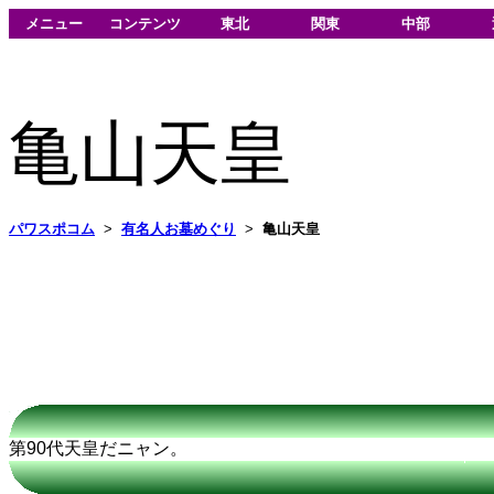
メニュー
コンテンツ
東北
関東
中部
亀山天皇
パワスポコム
>
有名人お墓めぐり
>
亀山天皇
第90代天皇だニャン。