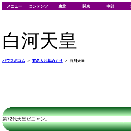
メニュー
コンテンツ
東北
関東
中部
白河天皇
パワスポコム
>
有名人お墓めぐり
>
白河天皇
第72代天皇だニャン。