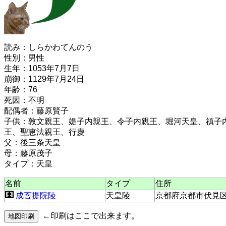
読み：しらかわてんのう
性別：男性
生年：1053年7月7日
崩御：1129年7月24日
年齢：76
死因：不明
配偶者：藤原賢子
子供：敦文親王、媞子内親王、令子内親王、堀河天皇、禛子
王、聖恵法親王、行慶
父：後三条天皇
母：藤原茂子
タイプ：天皇
名前
タイプ
住所
成菩提院陵
天皇陵
京都府京都市伏見
←印刷はここで出来ます。