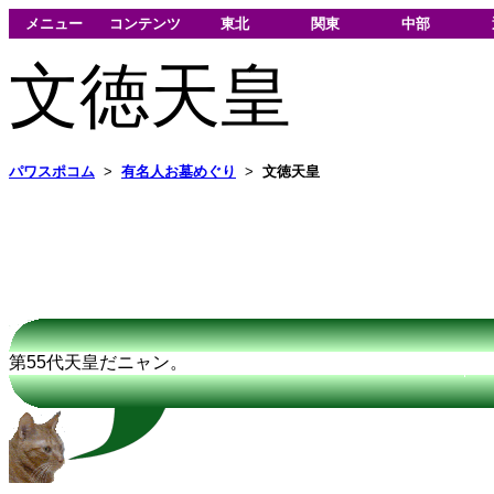
メニュー
コンテンツ
東北
関東
中部
文徳天皇
パワスポコム
>
有名人お墓めぐり
>
文徳天皇
第55代天皇だニャン。