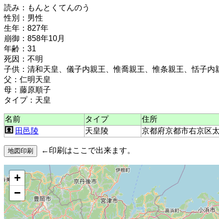
読み：もんとくてんのう
性別：男性
生年：827年
崩御：858年10月
年齢：31
死因：不明
子供：清和天皇、儀子内親王、惟喬親王、惟条親王、恬子内
父：仁明天皇
母：藤原順子
タイプ：天皇
名前
タイプ
住所
田邑陵
天皇陵
京都府京都市右京区
←印刷はここで出来ます。
+
−