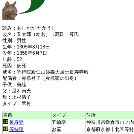
読み：あしかが たかうじ
改名：又太郎（幼名）→高氏→尊氏
性別：男性
生年：1305年8月18日
没年：1358年6月7日
年齢：52
死因：病死
戒名：等持院殿仁山妙義大居士長寿寺殿
配偶者：赤橋登子（赤橋家の出身）
子供：義詮
父：足利貞氏
母：上杉清子
タイプ：武将
名前
タイプ
住所
長寿寺
五輪塔
神奈川県鎌倉市山ノ内1
等持院
お墓
京都府京都市北区等持