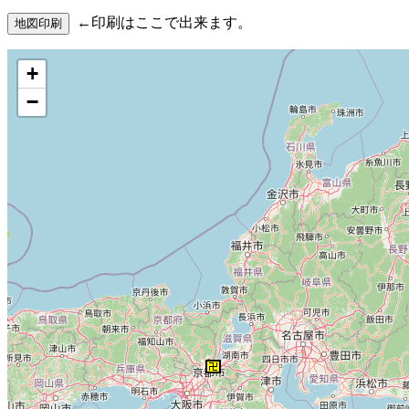
←印刷はここで出来ます。
+
−