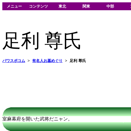
メニュー
コンテンツ
東北
関東
中部
足利 尊氏
パワスポコム
>
有名人お墓めぐり
>
足利 尊氏
室麻幕府を開いた武将だニャン。