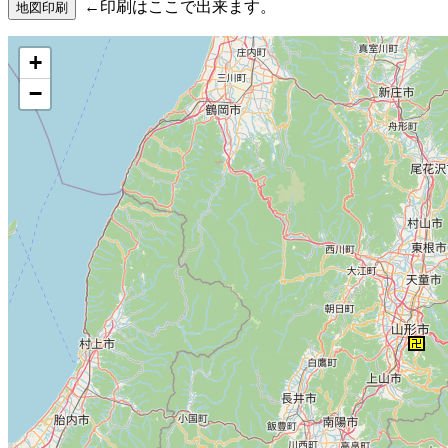
←印刷はここで出来ます。
+
−