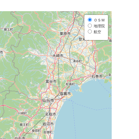
ＯＳＭ
地理院
航空