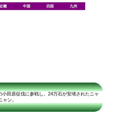
近畿
中国
四国
九州
の小田原征伐に参戦し、24万石が安堵されたニャ
ニャン。