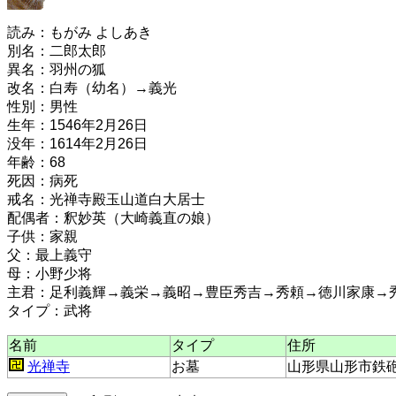
読み：もがみ よしあき
別名：二郎太郎
異名：羽州の狐
改名：白寿（幼名）→義光
性別：男性
生年：1546年2月26日
没年：1614年2月26日
年齢：68
死因：病死
戒名：光禅寺殿玉山道白大居士
配偶者：釈妙英（大崎義直の娘）
子供：家親
父：最上義守
母：小野少将
主君：足利義輝→義栄→義昭→豊臣秀吉→秀頼→徳川家康→
タイプ：武将
名前
タイプ
住所
光禅寺
お墓
山形県山形市鉄砲町