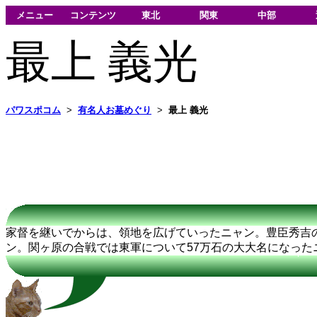
メニュー
コンテンツ
東北
関東
中部
最上 義光
パワスポコム
>
有名人お墓めぐり
>
最上 義光
家督を継いでからは、領地を広げていったニャン。豊臣秀吉
ン。関ヶ原の合戦では東軍について57万石の大大名になった