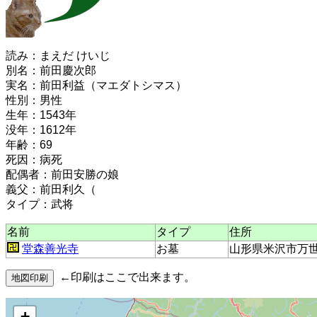
読み：まえだ けいじ
別名：前田慶次郎
実名：前田利益（マエダトシマス）
性別：男性
生年：1543年
没年：1612年
年齢：69
死因：病死
配偶者：前田安勝の娘
義父：前田利久（
タイプ：武将
名前
タイプ
住所
堂森善光寺
お墓
山形県米沢市万世
←印刷はここで出来ます。
+