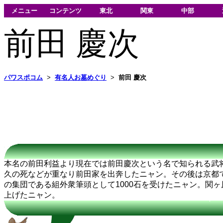
メニュー
コンテンツ
東北
関東
中部
前田 慶次
パワスポコム
>
有名人お墓めぐり
>
前田 慶次
本名の前田利益より現在では前田慶次という名で知られる武
久の死などが重なり前田家を出奔したニャン。その後は京都
の集団である組外衆筆頭として1000石を受けたニャン。関
上げたニャン。