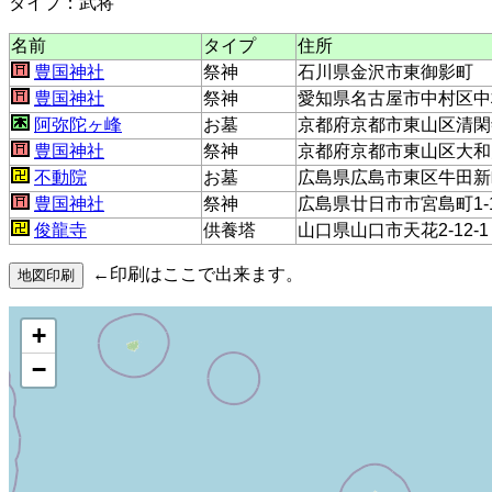
タイプ：武将
名前
タイプ
住所
豊国神社
祭神
石川県金沢市東御影町
豊国神社
祭神
愛知県名古屋市中村区中
阿弥陀ヶ峰
お墓
京都府京都市東山区清閑
豊国神社
祭神
京都府京都市東山区大和
不動院
お墓
広島県広島市東区牛田新町3
豊国神社
祭神
広島県廿日市市宮島町1-
俊龍寺
供養塔
山口県山口市天花2-12-1
←印刷はここで出来ます。
+
−