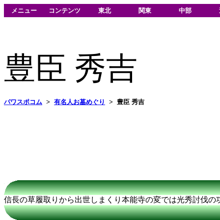
メニュー
コンテンツ
東北
関東
中部
豊臣 秀吉
パワスポコム
>
有名人お墓めぐり
>
豊臣 秀吉
信長の草履取りから出世しまくり本能寺の変では光秀討伐の