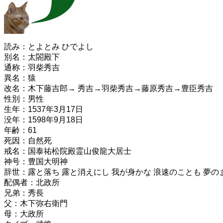
読み：とよとみ ひでよし
別名：太閤殿下
通称：羽柴秀吉
異名：猿
改名：木下藤吉郎→ 秀吉→羽柴秀吉→藤原秀吉→豊臣秀吉
性別：男性
生年：1537年3月17日
没年：1598年9月18日
年齢：61
死因：自然死
戒名：国泰祐松院殿霊山俊龍大居士
神号：豊国大明神
辞世：露と落ち 露と消えにし 我が身かな 浪速のことも 夢の
配偶者：北政所
兄弟：秀長
父：木下弥右衛門
母：大政所