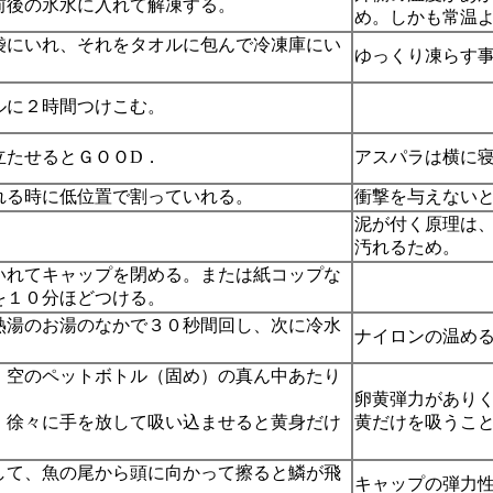
前後の氷水に入れて解凍する。
め。しかも常温
袋にいれ、それをタオルに包んで冷凍庫にい
ゆっくり凍らす
ルに２時間つけこむ。
立たせるとＧＯＯD．
アスパラは横に
れる時に低位置で割っていれる。
衝撃を与えない
泥が付く原理は
汚れるため。
いれてキャップを閉める。または紙コップな
を１０分ほどつける。
熱湯のお湯のなかで３０秒間回し、次に冷水
ナイロンの温め
、空のペットボトル（固め）の真ん中あたり
卵黄弾力があり
、徐々に手を放して吸い込ませると黄身だけ
黄だけを吸うこ
して、魚の尾から頭に向かって擦ると鱗が飛
キャップの弾力