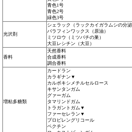
青色1号
青色2号
緑色3号
シェラック（ラックカイガラムシの分泌
パラフィンワックス（原油）
光沢剤
ミツロウ（ミツバチの巣）
大豆レシチン（大豆）
天然香料
香料
合成香料
調合香料
カードラン
カラギナン▼
カルボキシメチルセルロース
キサンタンガム
グァーガム
増粘多糖類
タマリンドガム
トラガントガム▼
ファーセレラン▼
プロピレングリコール
ペクチン