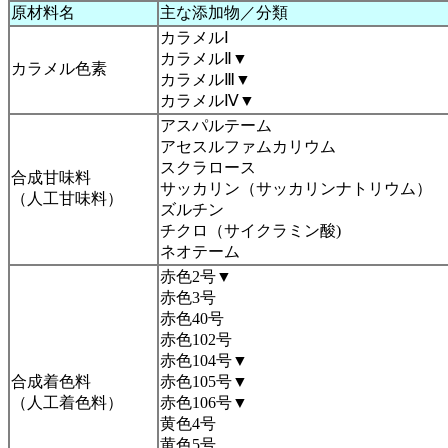
原材料名
主な添加物／分類
カラメルⅠ
カラメルⅡ▼
カラメル色素
カラメルⅢ▼
カラメルⅣ▼
アスパルテーム
アセスルファムカリウム
スクラロース
合成甘味料
サッカリン（サッカリンナトリウム）
（人工甘味料）
ズルチン
チクロ（サイクラミン酸)
ネオテーム
赤色2号▼
赤色3号
赤色40号
赤色102号
赤色104号▼
合成着色料
赤色105号▼
（人工着色料）
赤色106号▼
黄色4号
黄色5号