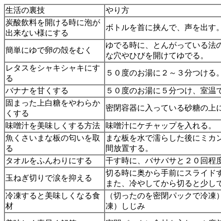
生活の裏技
やり方
炭酸飲料を開ける時に泡が
ボトルを首に挟んで、声を出す
出来ない様にする
ゆでる時に、とんがっている法
簡単にゆで卵の殻をむく
な穴やひびを開けてゆでる。
レタスをシャキシャキにす
５０度のお湯に２～３分つける
る
バナナを甘くする
５０度のお湯に５分つけ、室温
固まった上白糖をやわらか
密閉容器に入っている砂糖の上
くする
味噌汁を美味しくする方法
味噌汁にケチャップを入れる。
魚くさいまな板の匂いを取
まな板を水で濡らした後にミカ
る
間放置する。
タオルをふんわりにする
干す時に、バサバサと２０回程
切る時に奥から手前にスライド
玉ねぎ切りで涙を抑える
また、冷やしてから切ると少し
冷凍すると美味しくなる食
（切ったのを密閉パックで冷凍
材
凍）しじみ