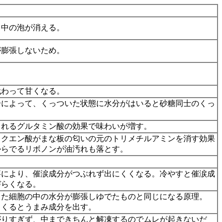
て中の泡が消える。
が膨張しないため。
代わって甘くなる。
分によって、くっついた状態に水分がはいると砂糖同士のくっ
。
まれるグルタミン酸の効果で味わいが増す。
るクエン酸がまな板の匂いの元のトリメチルアミンを消す効果
からでるリボノンが油汚れも落とす。
事により、催涙成分がつぶれず出にくくなる。冷やすと催涙成
づらくなる。
った細胞の中の水分が膨張しゆでたものと同じになる原理。
てくるとうまみ成分を出す。
がりすぎず、中まできちんと解凍するのでムレが起きないだ