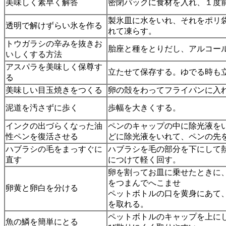
美味しく素早く解答
密閉パックに食材を入れ、１度
製氷皿に水をいれ、それをポリ
透明で解けずらい氷を作る
れて凍らす。
トウガラシの辛みを抜きお
胎座と種をとりだし、アルコー
いしくする方法
アスパラを美味しく保尊す
立たせて保存する。ゆでる時も
る
美味しい目玉焼きをつくる
卵の殻をわってフライパンに入
泥道を汚さずに歩く
歩幅を大きくする。
インクの出づらくなった油
ペンのキャップの中に除光液を
性ペンを復活させる
どに除光液をいれて、ペンの先
ハブラシの毛をまっすぐに
ハブラシを毛の部分を下にして
直す
につけて軽く回す。
卵を割ってお皿に乗せたときに
をつまんでへこませ
卵黄と卵白を分ける
ペットボトルの口を黄身にあて
を取れる。
ペットボトルのキャップを上に
魚の鱗を簡単にとる