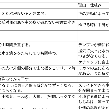
理由・仕組み
。３０秒程度やると効果的。
声の振動によっ
の反対側の底を中の皮が破れない程度に小さ
ゆでる時に中身
。
で１時間放置する。
デンプンが糖に
湿気て失った水
に水１滴ををたらして３時間待つ。
つきがなくなる
ケチャップに含
ンの皮の外側の部分でまな板をこすり、２時
ミカンの皮にあ
がある。また皮
度降ってから干す。
するように切ると催涙成分がでずらくなる。
スライドできる
でづらくなる。
分が固まって出
）小松菜、玉ねぎ、大根。（密閉パックで冷
冷凍する事によ
しじみは、凍っ
外側の温度があ