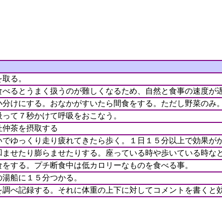
を取る。
食べるとうまく扱うのが難しくなるため、自然と食事の速度が
小分けにする。おなかがすいたら間食をする。ただし野菜のみ
吸って７秒かけて呼吸をおこなう。
杜仲茶を摂取する
いでゆっくり走り疲れてきたら歩く。１日１５分以上で効果が
凹ませたり膨らませたりする。座っている時や歩いている時な
食をする。プチ断食中は低カロリーなものを食べる事。
の湯船に１５分つかる。
を調べ記録する。それに体重の上下に対してコメントを書くと