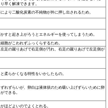
より早く解凍できます。
事により二酸化炭素の不純物が外に押し出されるため。
寝かすと起き上がろうとエネルギーを使ってしまうため。
と細胞がこわれずふっくらするため。
、左足の蹴りあげで右足側が汚れ、右足の蹴りあげで左足側が
ると柔らかくなる特性をいかしたもの。
くずれずらいが、卵白は液体状のため吸い上げずらいために卵
とができる。
性がほどよいのでよくとれる。