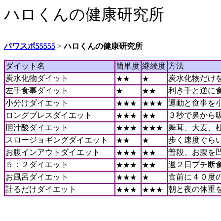
ハロくんの健康研究所
パワスポ55555
>
ハロくんの健康研究所
ダイット名
簡単度
継続度
方法
炭水化物ダイット
炭水化物だけ
★★
★
左手食事ダイット
利き手と逆に
★
★★
小分けダイエット
運動と食事を
★★★
★★★
ロングブレスダイエット
３秒で鼻から
★★★
★★
胆汁酸ダイエット
舞茸、大麦、
★★★
★★★
スロージョギングダイエット
歩く速度ぐら
★★
★
お腹インアウトダイエット
普段、お腹を
★★★
★★
５：２ダイエット
週２日プチ断
★★★
★★
お風呂ダイエット
食前に４０度
★★★
★
計るだけダイエット
朝と夜の体重
★★★
★★★