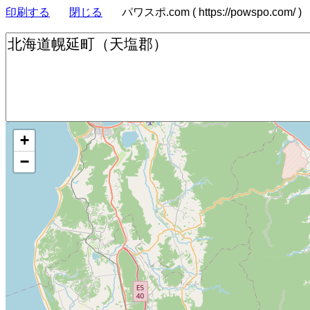
印刷する
閉じる
パワスポ.com ( https://powspo.com/ )
+
−