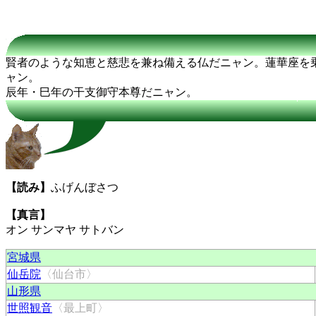
賢者のような知恵と慈悲を兼ね備える仏だニャン。蓮華座を
ャン。
辰年・巳年の干支御守本尊だニャン。
【読み】
ふげんぼさつ
【真言】
オン サンマヤ サトバン
宮城県
仙岳院
〈仙台市〉
山形県
世照観音
〈最上町〉