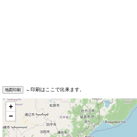
←印刷はここで出来ます。
+
−