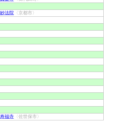
妙法院
〈京都市〉
寿福寺
〈佐世保市〉