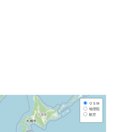
ＯＳＭ
地理院
航空