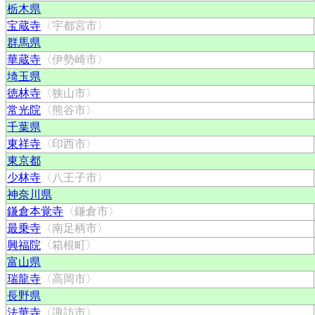
栃木県
宝蔵寺
〈宇都宮市〉
群馬県
華蔵寺
〈伊勢崎市〉
埼玉県
徳林寺
〈狭山市〉
常光院
〈熊谷市〉
千葉県
東祥寺
〈印西市〉
東京都
少林寺
〈八王子市〉
神奈川県
鎌倉本覚寺
〈鎌倉市〉
最乗寺
〈南足柄市〉
興福院
〈箱根町〉
富山県
瑞龍寺
〈高岡市〉
長野県
法華寺
〈諏訪市〉