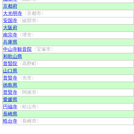
京都府
大光明寺
〈京都市〉
安国寺
〈綾部市〉
大阪府
南宗寺
〈堺市〉
兵庫県
中山寺観音院
〈宝塚市〉
和歌山県
普賢院
〈高野町〉
山口県
普賢寺
〈光市〉
徳島県
普賢寺
〈阿南市〉
愛媛県
円福寺
〈松山市〉
長崎県
晧台寺
〈長崎市〉