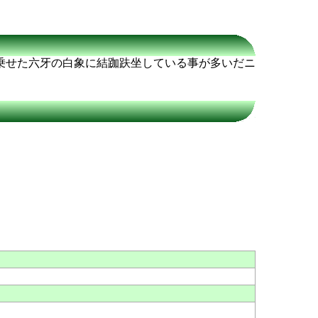
乗せた六牙の白象に結跏趺坐している事が多いだニ