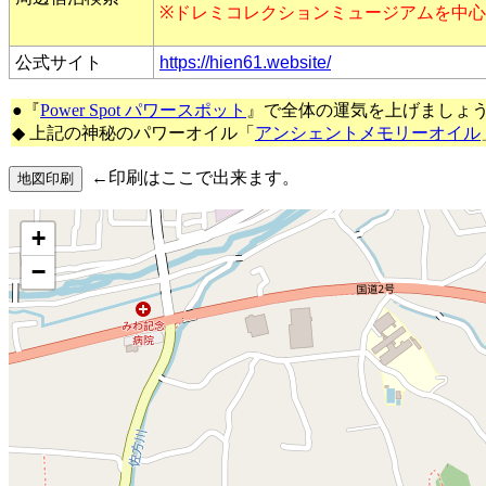
※ドレミコレクションミュージアムを中
公式サイト
https://hien61.website/
●『
Power Spot パワースポット
』で全体の運気を上げましょ
◆ 上記の神秘のパワーオイル「
アンシェントメモリーオイル
←印刷はここで出来ます。
+
−