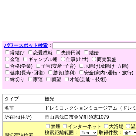
パワースポット検索
：
縁結び
恋愛成就
夫婦円満
結婚
金運
ギャンブル運
仕事(出世)
商売繁盛
合格(学業)
子宝(安産･子育)
厄除け(魔除け･方除)
健康(長寿･回復)
勝負(勝利)
安全(家内･運転・旅行)
縁切り
家運
願望
才能(芸能・技術)
タイプ
観光
名前
ドレミコレクションミュージアム（ドレ
所在地(住所)
岡山県浅口市金光町須恵1079
禁煙
インターネット
大浴場
温
検索距離範囲：
取得件数：
周辺宿泊検索