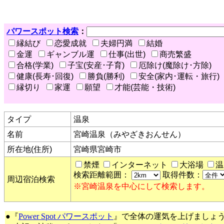
パワースポット検索
：
縁結び
恋愛成就
夫婦円満
結婚
金運
ギャンブル運
仕事(出世)
商売繁盛
合格(学業)
子宝(安産･子育)
厄除け(魔除け･方除)
健康(長寿･回復)
勝負(勝利)
安全(家内･運転・旅行)
縁切り
家運
願望
才能(芸能・技術)
タイプ
温泉
名前
宮崎温泉（みやざきおんせん）
所在地(住所)
宮崎県宮崎市
禁煙
インターネット
大浴場
温
検索距離範囲：
取得件数：
周辺宿泊検索
※宮崎温泉を中心にして検索します。
●『
Power Spot パワースポット
』で全体の運気を上げましょ