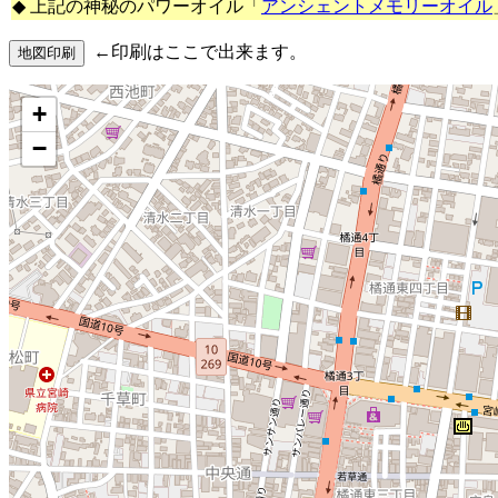
◆ 上記の神秘のパワーオイル「
アンシェントメモリーオイル
←印刷はここで出来ます。
+
−