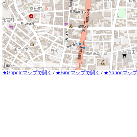
500 m
★Gppgleマップで開く
/
★Bingマップで開く
/
★Yahooマッ