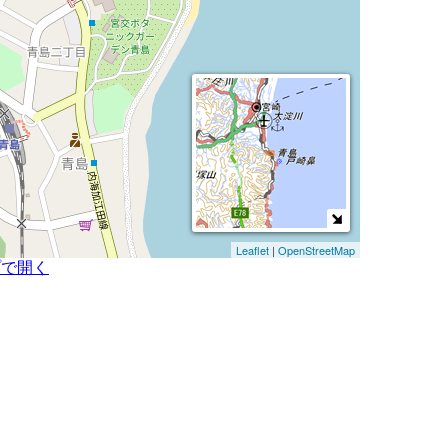
Leaflet
|
OpenStreetMap
プで開く