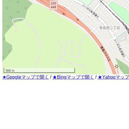
500 m
★Gppgleマップで開く
/
★Bingマップで開く
/
★Yahooマッ