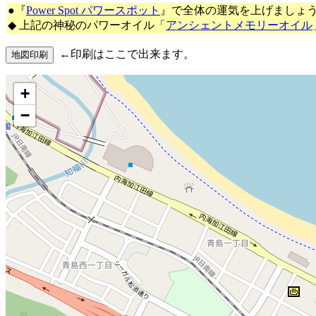
●『
Power Spot パワースポット
』で全体の運気を上げましょ
◆ 上記の神秘のパワーオイル「
アンシェントメモリーオイル
←印刷はここで出来ます。
+
−