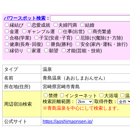
パワースポット検索
：
縁結び
恋愛成就
夫婦円満
結婚
金運
ギャンブル運
仕事(出世)
商売繁盛
合格(学業)
子宝(安産･子育)
厄除け(魔除け･方除)
健康(長寿･回復)
勝負(勝利)
安全(家内･運転・旅行)
縁切り
家運
願望
才能(芸能・技術)
タイプ
温泉
名前
青島温泉（あおしまおんせん）
所在地(住所)
宮崎県宮崎市青島
禁煙
インターネット
大浴場
温
検索距離範囲：
取得件数：
周辺宿泊検索
※青島温泉を中心にして検索します。
公式サイト
https://aoshimaonsen.jp/