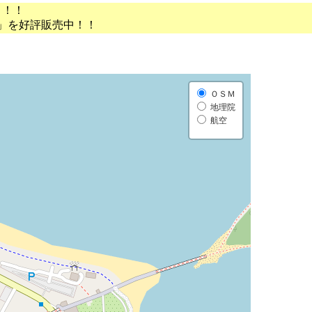
う！！
」を好評販売中！！
ＯＳＭ
地理院
航空