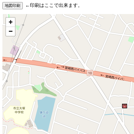
←印刷はここで出来ます。
+
−