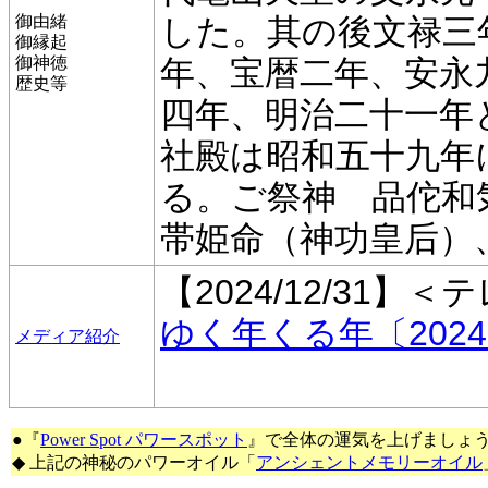
御由緒
した。其の後文禄三
御縁起
御神徳
年、宝暦二年、安永
歴史等
四年、明治二十一年
社殿は昭和五十九年
る。ご祭神 品佗和
帯姫命（神功皇后）
【2024/12/31】＜
ゆく年くる年〔2024-
メディア紹介
●『
Power Spot パワースポット
』で全体の運気を上げましょ
◆ 上記の神秘のパワーオイル「
アンシェントメモリーオイル