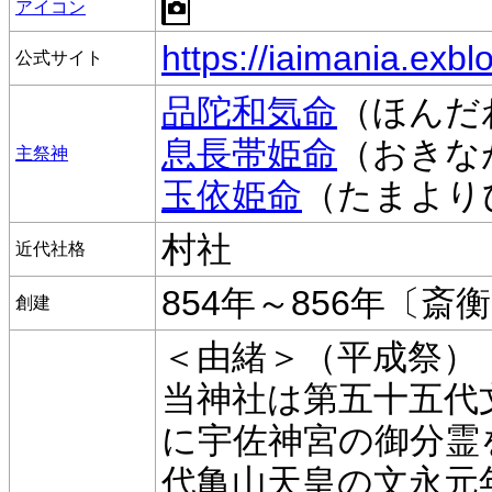
アイコン
https://iaimania.exblo
公式サイト
品陀和気命
（ほんだ
息長帯姫命
（おきな
主祭神
玉依姫命
（たまより
村社
近代社格
854年～856年〔斎
創建
＜由緒＞（平成祭）
当神社は第五十五代
に宇佐神宮の御分霊
代亀山天皇の文永元