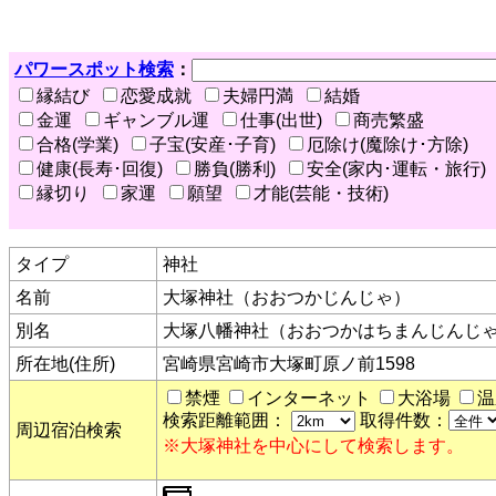
パワースポット検索
：
縁結び
恋愛成就
夫婦円満
結婚
金運
ギャンブル運
仕事(出世)
商売繁盛
合格(学業)
子宝(安産･子育)
厄除け(魔除け･方除)
健康(長寿･回復)
勝負(勝利)
安全(家内･運転・旅行)
縁切り
家運
願望
才能(芸能・技術)
タイプ
神社
名前
大塚神社（おおつかじんじゃ）
別名
大塚八幡神社（おおつかはちまんじんじ
所在地(住所)
宮崎県宮崎市大塚町原ノ前1598
禁煙
インターネット
大浴場
温
検索距離範囲：
取得件数：
周辺宿泊検索
※大塚神社を中心にして検索します。