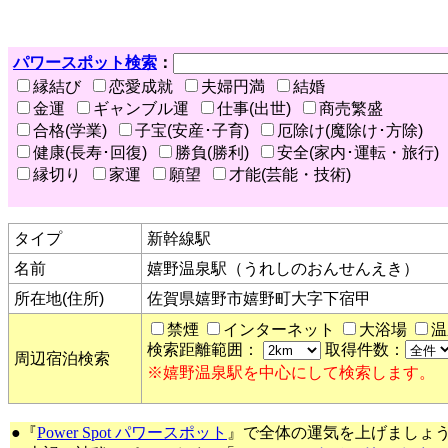
パワースポット検索
：
縁結び
恋愛成就
夫婦円満
結婚
金運
ギャンブル運
仕事(出世)
商売繁盛
合格(学業)
子宝(安産･子育)
厄除け(魔除け･方除)
健康(長寿･回復)
勝負(勝利)
安全(家内･運転・旅行)
縁切り
家運
願望
才能(芸能・技術)
タイプ
新幹線駅
名前
嬉野温泉駅（うれしのおんせんえき）
所在地(住所)
佐賀県嬉野市嬉野町大字下宿甲
禁煙
インターネット
大浴場
温
検索距離範囲：
取得件数：
周辺宿泊検索
※嬉野温泉駅を中心にして検索します。
●『
Power Spot パワースポット
』で全体の運気を上げましょ