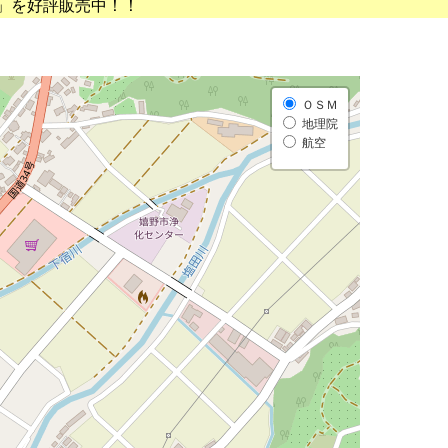
」を好評販売中！！
ＯＳＭ
地理院
航空