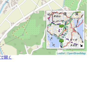
Leaflet
|
OpenStreetMap
プで開く