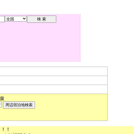
泉
う！！