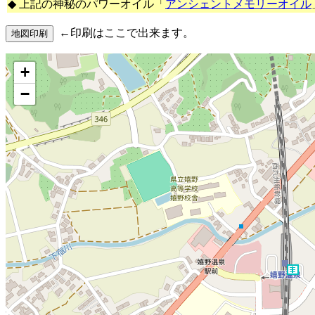
◆ 上記の神秘のパワーオイル「
アンシェントメモリーオイル
←印刷はここで出来ます。
+
−