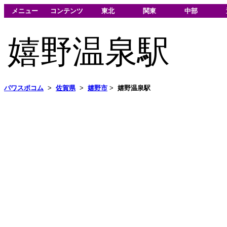
メニュー
コンテンツ
東北
関東
中部
嬉野温泉駅
パワスポコム
>
佐賀県
>
嬉野市
>
嬉野温泉駅