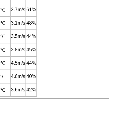
2.7m/s
61%
3℃
3.1m/s
48%
3℃
3.5m/s
44%
2℃
2.8m/s
45%
4℃
4.5m/s
44%
5℃
4.6m/s
40%
4℃
3.6m/s
42%
4℃