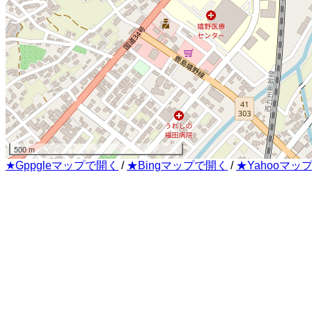
500 m
★Gppgleマップで開く
/
★Bingマップで開く
/
★Yahooマッ