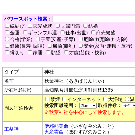
パワースポット検索
：
縁結び
恋愛成就
夫婦円満
結婚
金運
ギャンブル運
仕事(出世)
商売繁盛
合格(学業)
子宝(安産･子育)
厄除け(魔除け･方除)
健康(長寿･回復)
勝負(勝利)
安全(家内･運転・旅行)
縁切り
家運
願望
才能(芸能・技術)
タイプ
神社
名前
秋葉神社（あきばじんじゃ）
所在地(住所)
高知県吾川郡仁淀川町別枝1335
禁煙
インターネット
大浴場
温
検索距離範囲：
取得件数：
周辺宿泊検索
※秋葉神社を中心にして検索します。
伊邪那美命
（いざなみのみこと）
主祭神
火産霊命
（ほむすびのみこと）