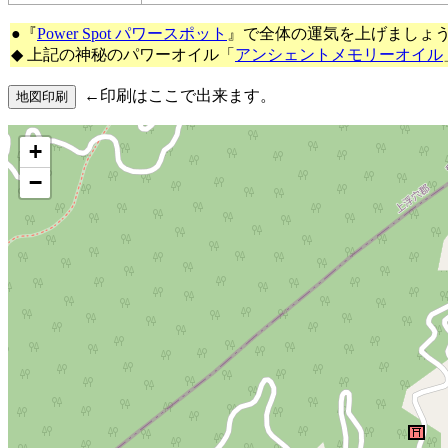
●『
Power Spot パワースポット
』で全体の運気を上げましょ
◆ 上記の神秘のパワーオイル「
アンシェントメモリーオイル
←印刷はここで出来ます。
+
−