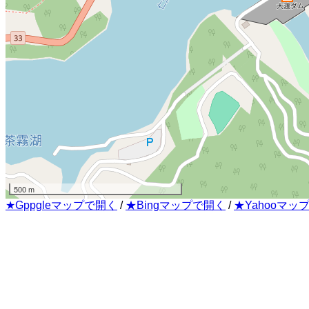
500 m
★Gppgleマップで開く
/
★Bingマップで開く
/
★Yahooマッ