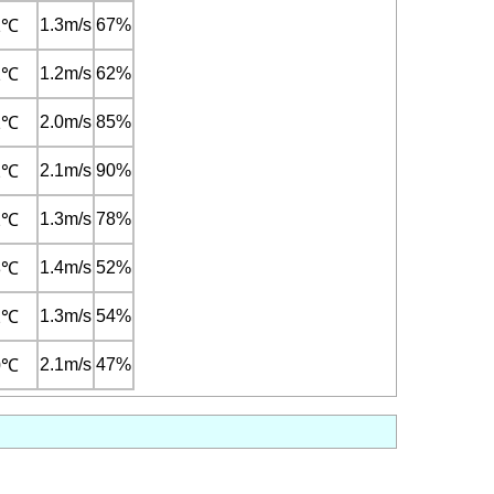
1.3m/s
67%
1℃
1.2m/s
62%
1℃
2.0m/s
85%
1℃
2.1m/s
90%
2℃
1.3m/s
78%
2℃
1.4m/s
52%
3℃
1.3m/s
54%
2℃
2.1m/s
47%
0℃