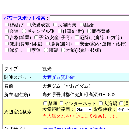
パワースポット検索
：
縁結び
恋愛成就
夫婦円満
結婚
金運
ギャンブル運
仕事(出世)
商売繁盛
合格(学業)
子宝(安産･子育)
厄除け(魔除け･方除)
健康(長寿･回復)
勝負(勝利)
安全(家内･運転・旅行)
縁切り
家運
願望
才能(芸能・技術)
タイプ
観光
関連スポット
大渡ダム資料館
名前
大渡ダム（おおどダム）
所在地(住所)
高知県吾川郡仁淀川町高瀬81−1802
禁煙
インターネット
大浴場
温
検索距離範囲：
取得件数：
周辺宿泊検索
※大渡ダムを中心にして検索します。