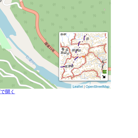
Leaflet
|
OpenStreetMap
プで開く