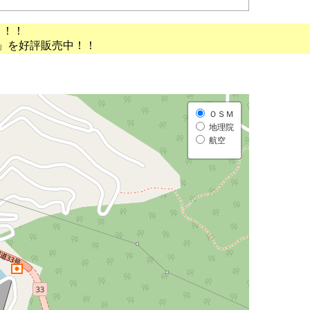
う！！
」を好評販売中！！
ＯＳＭ
地理院
航空