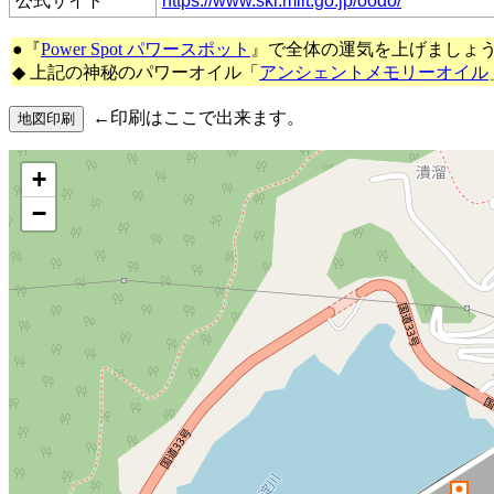
公式サイト
https://www.skr.mlit.go.jp/oodo/
●『
Power Spot パワースポット
』で全体の運気を上げましょ
◆ 上記の神秘のパワーオイル「
アンシェントメモリーオイル
←印刷はここで出来ます。
+
−