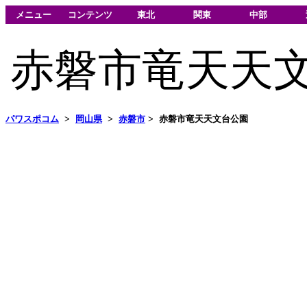
メニュー
コンテンツ
東北
関東
中部
赤磐市竜天天
パワスポコム
>
岡山県
>
赤磐市
>
赤磐市竜天天文台公園