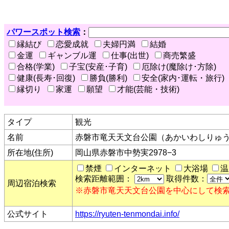
パワースポット検索
：
縁結び
恋愛成就
夫婦円満
結婚
金運
ギャンブル運
仕事(出世)
商売繁盛
合格(学業)
子宝(安産･子育)
厄除け(魔除け･方除)
健康(長寿･回復)
勝負(勝利)
安全(家内･運転・旅行)
縁切り
家運
願望
才能(芸能・技術)
タイプ
観光
名前
赤磐市竜天天文台公園（あかいわしりゅ
所在地(住所)
岡山県赤磐市中勢実2978−3
禁煙
インターネット
大浴場
温
検索距離範囲：
取得件数：
周辺宿泊検索
※赤磐市竜天天文台公園を中心にして検
公式サイト
https://ryuten-tenmondai.info/