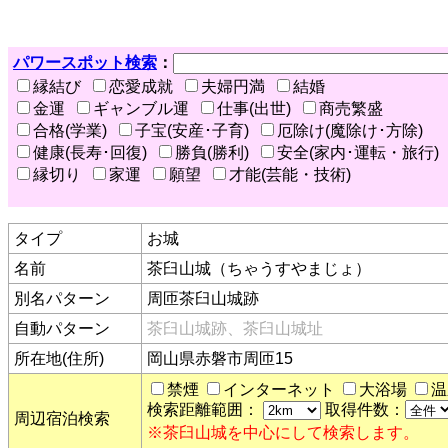
パワースポット検索
：
縁結び
恋愛成就
夫婦円満
結婚
金運
ギャンブル運
仕事(出世)
商売繁盛
合格(学業)
子宝(安産･子育)
厄除け(魔除け･方除)
健康(長寿･回復)
勝負(勝利)
安全(家内･運転・旅行)
縁切り
家運
願望
才能(芸能・技術)
タイプ
お城
名前
茶臼山城（ちゃうすやまじょ）
別名パターン
周匝茶臼山城跡
自動パターン
茶臼山城跡、茶臼山城址
所在地(住所)
岡山県赤磐市周匝15
禁煙
インターネット
大浴場
温
検索距離範囲：
取得件数：
周辺宿泊検索
※茶臼山城を中心にして検索します。