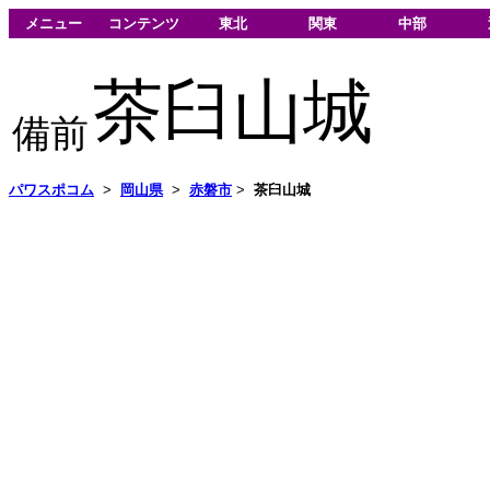
メニュー
コンテンツ
東北
関東
中部
茶臼山城
備前
パワスポコム
>
岡山県
>
赤磐市
>
茶臼山城