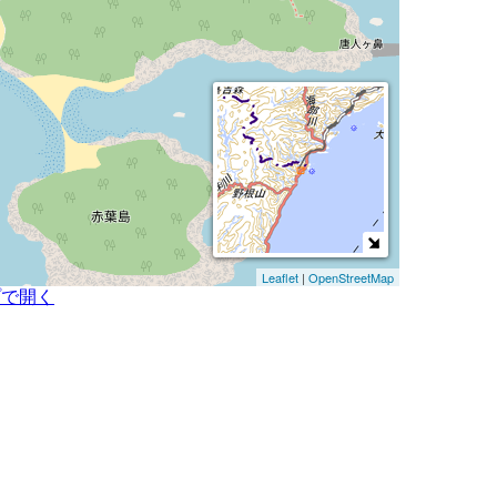
Leaflet
|
OpenStreetMap
プで開く