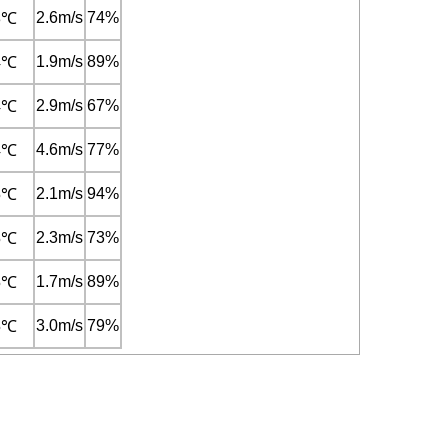
2.6m/s
74%
3℃
1.9m/s
89%
4℃
2.9m/s
67%
4℃
4.6m/s
77%
4℃
2.1m/s
94%
5℃
2.3m/s
73%
5℃
1.7m/s
89%
5℃
3.0m/s
79%
5℃