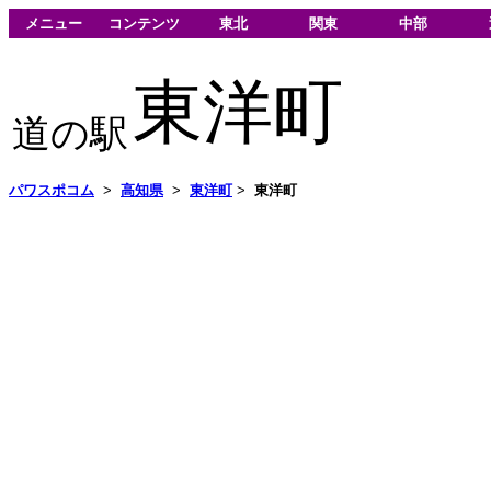
メニュー
コンテンツ
東北
関東
中部
東洋町
道の駅
パワスポコム
>
高知県
>
東洋町
>
東洋町