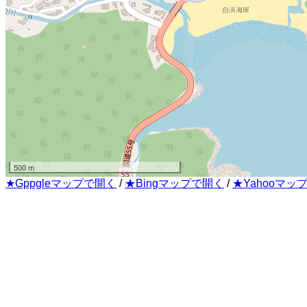
500 m
★Gppgleマップで開く
/
★Bingマップで開く
/
★Yahooマッ