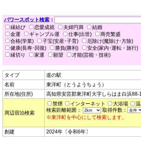
パワースポット検索
：
縁結び
恋愛成就
夫婦円満
結婚
金運
ギャンブル運
仕事(出世)
商売繁盛
合格(学業)
子宝(安産･子育)
厄除け(魔除け･方除)
健康(長寿･回復)
勝負(勝利)
安全(家内･運転・旅行)
縁切り
家運
願望
才能(芸能・技術)
タイプ
道の駅
名前
東洋町（とうようちょう）
所在地(住所)
高知県安芸郡東洋町大字しらはま白浜88-
禁煙
インターネット
大浴場
温
検索距離範囲：
取得件数：
周辺宿泊検索
※東洋町を中心にして検索します。
創建
2024年〔令和6年〕