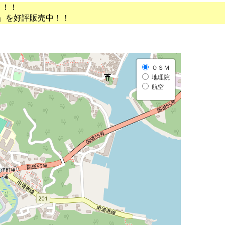
う！！
」を好評販売中！！
ＯＳＭ
地理院
航空