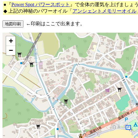
●『
Power Spot パワースポット
』で全体の運気を上げましょ
◆ 上記の神秘のパワーオイル「
アンシェントメモリーオイル
←印刷はここで出来ます。
+
−