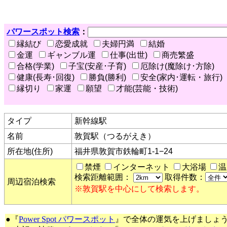
パワースポット検索
：
縁結び
恋愛成就
夫婦円満
結婚
金運
ギャンブル運
仕事(出世)
商売繁盛
合格(学業)
子宝(安産･子育)
厄除け(魔除け･方除)
健康(長寿･回復)
勝負(勝利)
安全(家内･運転・旅行)
縁切り
家運
願望
才能(芸能・技術)
タイプ
新幹線駅
名前
敦賀駅（つるがえき）
所在地(住所)
福井県敦賀市鉄輪町1-1−24
禁煙
インターネット
大浴場
温
検索距離範囲：
取得件数：
周辺宿泊検索
※敦賀駅を中心にして検索します。
●『
Power Spot パワースポット
』で全体の運気を上げましょ