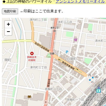
◆ 上記の神秘のパワーオイル「
アンシェントメモリーオイル
←印刷はここで出来ます。
+
−